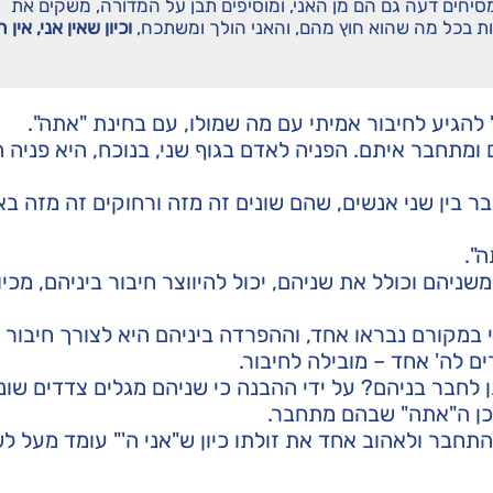
סיחים דעה גם הם מן האני, ומוסיפים תבן על המדורה, משקים את
ת בכל מה שהוא חוץ מהם, והאני הולך ומשתכח,
וכיון שאין אני, אין ה
 להגיע לחיבור אמיתי עם מה שמולו, עם בחינת "אתה".
מתחבר איתם. הפניה לאדם בגוף שני, בנוכח, היא פניה ה
בר בין שני אנשים, שהם שונים זה מזה ורחוקים זה מזה בא
".
ניהם וכולל את שניהם, יכול להיווצר חיבור ביניהם, מכיון
במקורם נבראו אחד, וההפרדה ביניהם היא לצורך חיבור פ
 לה' אחד – מובילה לחיבור.
 לחבר בניהם? על ידי ההבנה כי שניהם מגלים צדדים שונ
לכן ה"אתה" שבהם מתחבר.
התחבר ולאהוב אחד את זולתו כיון ש"אני ה'" עומד מעל לש