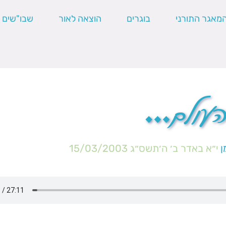
מאגר התורני
בוגרים
הוצאה לאור
שבו"שים
העולם…
ן
י״א באדר ב׳ ה׳תשס״ג
15/03/2003