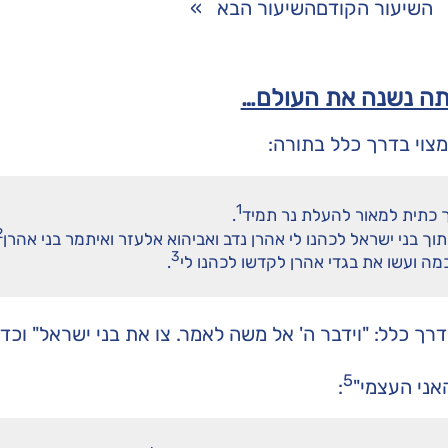
השיעור הקודם
השיעור הבא
»
אתה נשנה את העולם…
צוי בדרך כלל בתורה:
1
ך כתית למאור להעלת נר תמיד
.
2
ך בני ישראל לכהנו לי אהרן נדב ואביהוא אלעזר ואיתמר בני אהרן
3
ה ועשו את בגדי אהרן לקדשו לכהנו לי
.
רך כלל: "וידבר ה' אל משה לאמר. צו את בני ישראל" וכדו
5
ני העצמי"
: