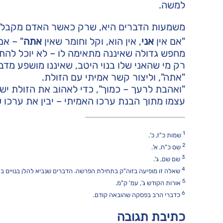
למשה.
משמעות הדברים היא, שרק כאשר האדם מקבל את
"אם אין
אני
, אין הוא, וקל וחומר שאין
אתה
" – אם
מחפש גדולה שאיננה מתאימה לו – לא יוכל להתח
רק מי שהאני שלו בנוי היטב, שאיננו מושפע מדב
"אתה", וליצור קשר אמיתי עם הזולת.
"ואהבת לרעך – כמוך", כדי לאהוב את הזולת י
עצמו מתוך הבנת ערכו האמיתי – יבין את ערכו של
1
שמות כ"ז, כ'.
2
שם כ"ח, א'.
3
שם שם, ג'.
4
שאלה זו מופיעה בזוה"ק בתחילת הפרשה. הדברים שנביא להלן בנויים בא
5
אורות הקודש ג', עמ' ק"מ.
6
כדברי הרב בפסקה שהובאה קודם.
כתיבת תגובה