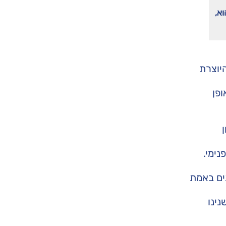
וא,
יוצרת
ופן
נימי.
ים באמת
נינו