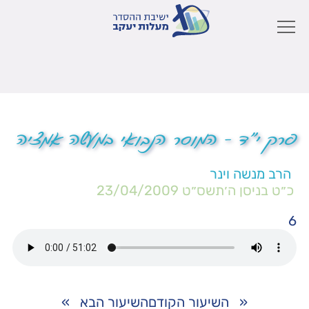
פרק י"ד – המוסר הנבואי במעשה אמציה
הרב מנשה וינר
כ״ט בניסן ה׳תשס״ט
23/04/2009
6
«
השיעור הקודם
השיעור הבא
»