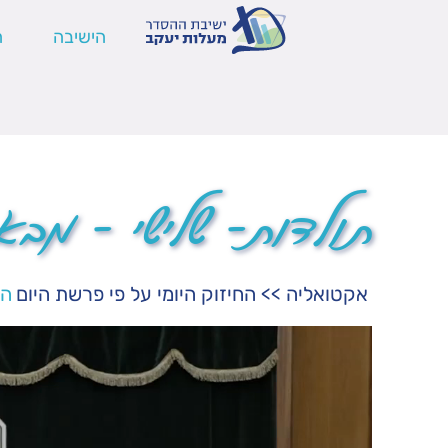
הישיבה
ה
תולדות- שלישי – מבא
אקטואליה
>>
החיזוק היומי על פי פרשת היום
הר
נגן
וידאו