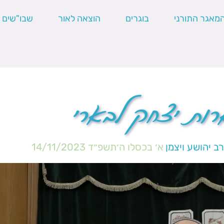
מאגר התורני
בוגרים
הוצאה לאור
שבו"שים
רות יצחק לבארי
ב יהושע ויצמן
א׳ בכסלו ה׳תשפ״ד
14/11/2023