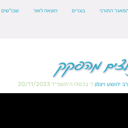
מאגר התורני
בוגרים
הוצאה לאור
שבו"שים
חלצים מהפקק
ב יהושע ויצמן
ז׳ בכסלו ה׳תשפ״ד
20/11/2023