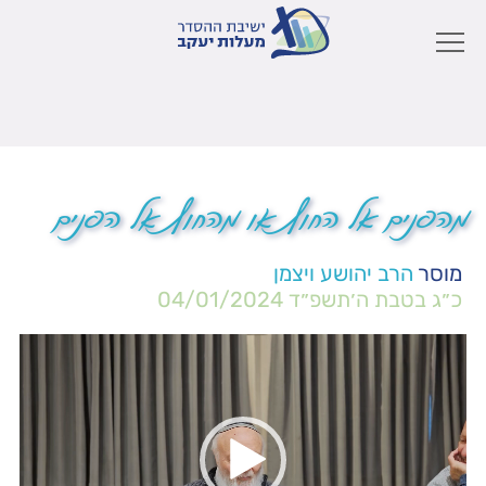
מהפנים אל החוץ או מהחוץ אל הפנים
מוסר
הרב יהושע ויצמן
כ״ג בטבת ה׳תשפ״ד
04/01/2024
נגן
וידאו