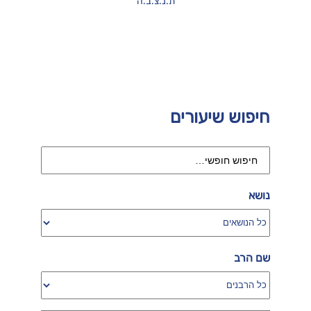
ת.נ.צ.ב.ה
חיפוש שיעורים
נושא
שם הרב