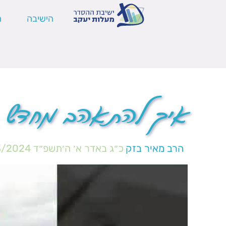
הישיבה
ה
איך להתאהב מחדש ב
הרב מאיר בזק
כ״ג באדר א׳ ה׳תשפ״ד
3/2024