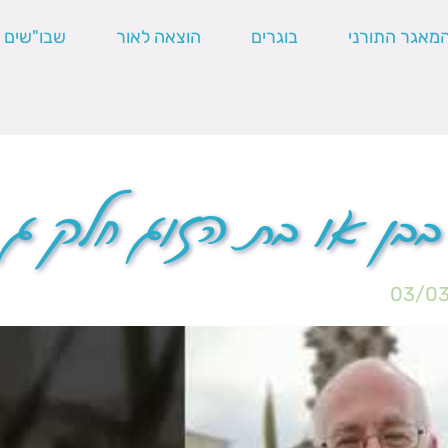
מאגר התורני
בוגרים
הוצאה לאור
שבו"שים
בן או בת הזוג חלק ג
03/0