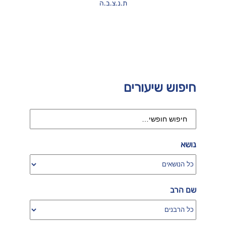
ת.נ.צ.ב.ה
חיפוש שיעורים
נושא
שם הרב