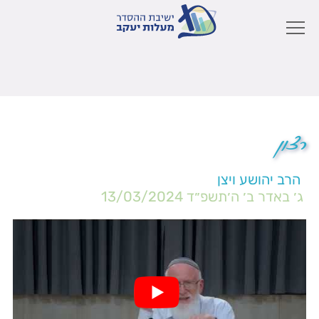
רצון
הרב יהושע ויצן
ג׳ באדר ב׳ ה׳תשפ״ד
13/03/2024