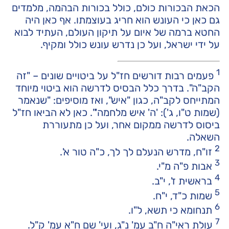
הכאת הבכורות כולם, כולל בכורות הבהמה, מלמדים
גם כאן כי העונש הוא חריג בעוצמתו. אף כאן היה
החטא ברמה של איום על תיקון העולם, העתיד לבוא
על ידי ישראל, ועל כן נדרש עונש כולל ומקיף.
1
פעמים רבות דורשים חז"ל על ביטויים שונים – "זה
הקב"ה". בדרך כלל הבסיס לדרשה הוא ביטוי מיוחד
המתייחס לקב"ה, כגון "איש", ואז מוסיפים: "שנאמר
(שמות ט"ו, ג'): 'ה' איש מלחמה'". כאן לא הביאו חז"ל
ביסוס לדרשה ממקום אחר, ועל כן מתעוררת
השאלה.
2
זו"ח, מדרש הנעלם לך לך, כ"ה טור א'.
3
אבות פ"ה מ"י.
4
בראשית ז', י"ב.
5
שמות כ"ד, י"ח.
6
תנחומא כי תשא, ל"ו.
7
עולת ראי"ה ח"ב עמ' נ"ג, ועי' שם ח"א עמ' ק"ל.