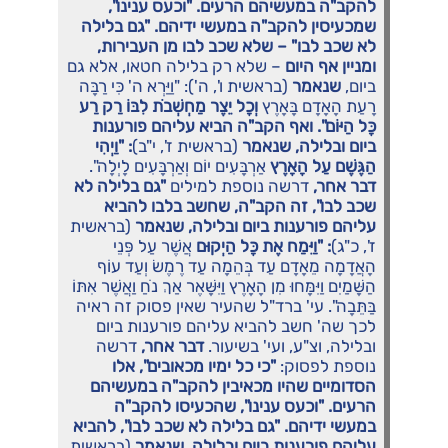
להקב"ה במעשיהם הרעים. "וכעס ענינו",
שמכעיסין להקב"ה במעשי ידיהם. "גם בלילה
לא שכב לבו" – שלא שכב לבו מן העבירות,
ומניין אף היום
– שלא רק בלילה חטאו, אלא גם
ביום,
שנאמר
(בראשית ו', ה'): "וַיַּרְא ה' כִּי רַבָּה
רָעַת הָאָדָם בָּאָרֶץ
וְכָל יֵצֶר מַחְשְׁבֹת לִבּוֹ רַק רַע
כָּל הַיּוֹם". ואף הקב"ה הביא עליהם פורענות
ביום ובלילה, שנאמר
(בראשית ז', י"ב)
: "וַיְהִי
הַגֶּשֶׁם עַל הָאָרֶץ
אַרְבָּעִים יוֹם וְאַרְבָּעִים לָיְלָה".
דבר אחר,
דרשה נוספת למילים
"גם בלילה לא
שכב לבו", זה הקב"ה, שחשב בלבו להביא
עליהם פורענות ביום ובלילה, שנאמר
(בראשית
ז', כ"ג)
: "וַיִּמַח אֶת כָּל הַיְקוּם
אֲשֶׁר עַל פְּנֵי
הָאֲדָמָה מֵאָדָם עַד בְּהֵמָה עַד רֶמֶשׂ וְעַד עוֹף
הַשָּׁמַיִם וַיִּמָּחוּ מִן הָאָרֶץ וַיִּשָּׁאֶר אַךְ נֹחַ וַאֲשֶׁר אִתּוֹ
בַּתֵּבָה". עי' ברד"ל שהעיר שאין פסוק זה ראיה
לכך שה' חשב להביא עליהם פורענות ביום
ובלילה, וצ"ע, ועי' בשיעור.
דבר אחר,
דרשה
נוספת לפסוק:
"כי כל ימיו מכאובים", אלו
הסדומיים שהיו מכאיבין להקב"ה במעשיהם
הרעים. "וכעס ענינו", שהכעיסו להקב"ה
במעשי ידיהם. "גם בלילה לא שכב לבו", להביא
עליהם פורענות ביום ובלילה, שנאמר
(בראשית