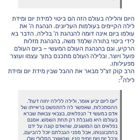
היום והלילה בעולם הזה הם ביטוי למידת יום ומידת
לילה הקיימים בעולמות העליונים. הנהגת ה' את
עולמו ביום אינה דומה להנהגת ה' בלילה. הדבר בא
לידי ביטוי בתורה שלמד משה, בהנהגת מזלות
הרקיע, וגם בהנהגת העולם המעשי – ביום העולם
פועל ויוצר, ובלילה העולם מתכנס בתוך עצמו ועוצר
מפעילותו.
הרב קוק זצ"ל מבאר את ההבל שבין מידת יום ומידת
7
לילה
:
"יום ליום יביע אומר, ולילה ללילה יחוה דעת".
ההסתכלות, שאפשר לה להתפשט בראייתו של
אדם במעשי ד' הנפלאים, בצבאי צבאות שברא
בעולמו היא מוגבלת רק תחת השמש. אמנם
נפלאים הם המושגים, שהאדם קונה על ידם
בהתבוננותו, אבל מפני הגבלתם יוכל להביעם,
ובכל יום ויום יוסיף קנין, שהאוצר המלולי שלו,