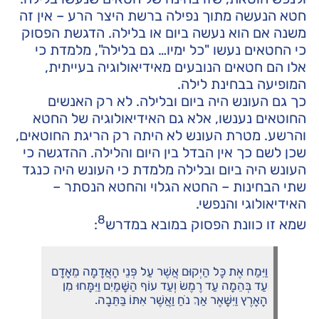
חטא הנעשה מתוך נפילה ברשת היצר הרע – אין זה
משנה אם הוא נעשה ביום או בלילה. הדגשת הפסוק
כי החטאים נעשו "כל ימיו… גם בלילה", מלמדת כי
אלו הם חטאים הנובעים מאידיאולוגיה בעייתית,
המופיעה בבחינת לילה.
כך גם העונש היה ביום ובלילה. לא רק האנשים
החוטאים נענשו, אלא גם האידיאולוגיה של החטא
והרשע. מטרת העונש לא היתה רק הריגת החוטאים,
שכן לשם כך אין הבדל בין היום והלילה. ההדגשה כי
העונש היה ביום ובלילה מלמדת כי העונש היה כנגד
שתי הבחינות – החטא הגלוי והחטא הנסתר –
האידיאולוגי והנפשי.
8
שמא זו כוונת הפסוק במובא במדרש
:
וַיִּמַח אֶת כָּל הַיְקוּם אֲשֶׁר עַל פְּנֵי הָאֲדָמָה מֵאָדָם
עַד בְּהֵמָה עַד רֶמֶשׂ וְעַד עוֹף הַשָּׁמַיִם וַיִּמָּחוּ מִן
הָאָרֶץ וַיִּשָּׁאֶר אַךְ נֹחַ וַאֲשֶׁר אִתּוֹ בַּתֵּבָה.