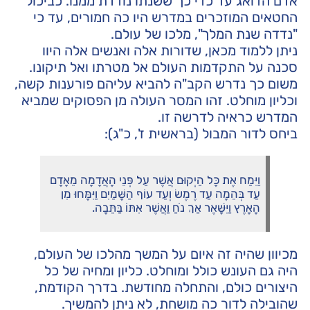
אדם הדואג עד כדי כך ששנתו נודדת ממנו. כביכול
החטאים המוזכרים במדרש היו כה חמורים, עד כי
"נדדה שנת המלך", מלכו של עולם.
ניתן ללמוד מכאן, שדורות אלה ואנשים אלה היוו
סכנה על התקדמות העולם אל מטרתו ואל תיקונו.
משום כך נדרש הקב"ה להביא עליהם פורענות קשה,
וכליון מוחלט. זהו המסר העולה מן הפסוקים שמביא
המדרש כראיה לדרשה זו.
ביחס לדור המבול (בראשית ז', כ"ג):
וַיִּמַח אֶת כָּל הַיְקוּם אֲשֶׁר עַל פְּנֵי הָאֲדָמָה מֵאָדָם
עַד בְּהֵמָה עַד רֶמֶשׂ וְעַד עוֹף הַשָּׁמַיִם וַיִּמָּחוּ מִן
הָאָרֶץ וַיִּשָּׁאֶר אַךְ נֹחַ וַאֲשֶׁר אִתּוֹ בַּתֵּבָה.
מכיוון שהיה זה איום על המשך מהלכו של העולם,
היה גם העונש כולל ומוחלט. כליון ומחיה של כל
היצורים כולם, והתחלה מחודשת. בדרך הקודמת,
שהובילה לדור כה מושחת, לא ניתן להמשיך.