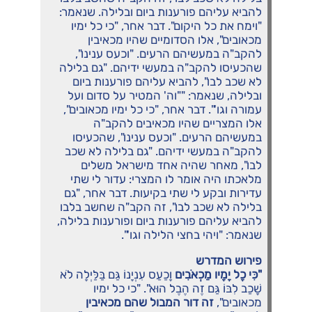
להביא עליהם פורענות ביום ובלילה. שנאמר:
"וימח את כל היקום". דבר אחר, "כי כל ימיו
מכאובים", אלו הסדומיים שהיו מכאיבין
להקב"ה במעשיהם הרעים. "וכעס ענינו",
שהכעיסו להקב"ה במעשי ידיהם. "גם בלילה
לא שכב לבו", להביא עליהם פורענות ביום
ובלילה, שנאמר: ""וה' המטיר על סדום ועל
עמורה וגו'". דבר אחר, "כי כל ימיו מכאובים",
אלו המצריים שהיו מכאיבים להקב"ה
במעשיהם הרעים. "וכעס ענינו", שהכעיסו
להקב"ה במעשי ידיהם. "גם בלילה לא שכב
לבו", מאחר שהיה אחד מישראל משלים
מלאכתו היה אומר לו המצרי: עדור לי שתי
עדירות ובקע לי שתי בקיעות. דבר אחר, "גם
בלילה לא שכב לבו", זה הקב"ה שחשב בלבו
להביא עליהם פורענות ביום ופורענות בלילה,
שנאמר: "ויהי בחצי הלילה וגו'".
פירוש המדרש
"כִּי כָל יָמָיו מַכְאֹבִים
וָכַעַס עִנְיָנוֹ גַּם בַּלַּיְלָה לֹא
שָׁכַב לִבּוֹ גַּם זֶה הֶבֶל הוּא". "כי כל ימיו
מכאובים",
זה דור המבול שהם מכאיבין