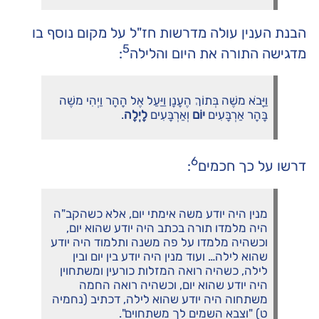
הבנת הענין עולה מדרשות חז"ל על מקום נוסף בו
5
מדגישה התורה את היום והלילה
:
וַיָּבֹא משֶׁה בְּתוֹךְ הֶעָנָן וַיַּעַל אֶל הָהָר וַיְהִי משֶׁה
בָּהָר אַרְבָּעִים
יוֹם
וְאַרְבָּעִים
לָיְלָה
.
6
דרשו על כך חכמים
:
מנין היה יודע משה אימתי יום, אלא כשהקב"ה
היה מלמדו תורה בכתב היה יודע שהוא יום,
וכשהיה מלמדו על פה משנה ותלמוד היה יודע
שהוא לילה… ועוד מנין היה יודע בין יום ובין
לילה, כשהיה רואה המזלות כורעין ומשתחוין
היה יודע שהוא יום, וכשהיה רואה החמה
משתחוה היה יודע שהוא לילה, דכתיב (נחמיה
ט) "וצבא השמים לך משתחוים".