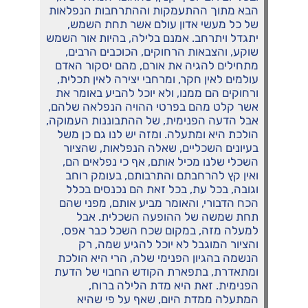
הבא מתוך ההתעמקות וההתרחבות הנפלאות
של כל מעשי אדון עולם אשר תחת השמש,
יתגדל ויתרחב. אמנם בלילה, בהיות אור השמש
שוקע, והצבאות הרחוקים, הכוכבים הרבים,
מתחילים להגיה את אורם, מהם יסקור האדם
עולמים לאין חקר, ומרחבי יצירה לאין תכלית,
ורחוקים הם ממנו, ולא יוכל להביע באומר את
אשר קלט מהם בפרטי ההויה הנפלאה שלהם,
אבל הדעה הפנימית, של ההתבוננות העמוקה,
הולכת היא ומתעלה. ומזה יש לנו גם כן משל
בעיונים השכליים, שאלה הנפלאות, שהציור
השכלי שלנו מכיל אותם, אף כי נפלאים הם,
ואין קץ להרחבתם והתרבותם, בעומק רוחב
וגובה, בכל עת, בכל זאת הם נכנסים בכלל
הכח הדבורי, והאומר מביע אותם, מפני שהם
תחת שמשה של ההופעה השכלית. אבל
למעלה מזה, במקום שכח השכל כבר אפס,
והציור המוגבל לא יוכל להגיע שמה, רק
הנשמה בהגיון הפנימי שלה, הרי היא הולכת
ומתאדרת, בתפארת הקודש החבוי של הדעת
הפנימית. זאת היא מדת הלילה ברוח,
המתעלה ממדת היום, שאף על פי שהיא