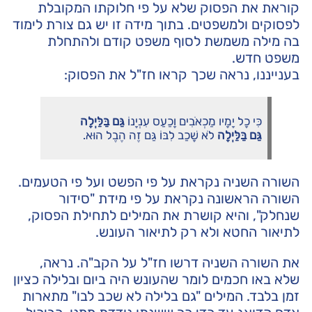
קוראת את הפסוק שלא על פי חלוקתו המקובלת
לפסוקים ולמשפטים. בתוך מידה זו יש גם צורת לימוד
בה מילה משמשת לסוף משפט קודם ולהתחלת
משפט חדש.
בענייננו, נראה שכך קראו חז"ל את הפסוק:
כִּי כָל יָמָיו מַכְאֹבִים וָכַעַס עִנְיָנוֹ
גַּם בַּלַּיְלָה
גַּם בַּלַּיְלָה
לֹא שָׁכַב לִבּוֹ גַּם זֶה הֶבֶל הוּא.
השורה השניה נקראת על פי הפשט ועל פי הטעמים.
השורה הראשונה נקראת על פי מידת "סידור
שנחלק", והיא קושרת את המילים לתחילת הפסוק,
לתיאור החטא ולא רק לתיאור העונש.
את השורה השניה דרשו חז"ל על הקב"ה. נראה,
שלא באו חכמים לומר שהעונש היה ביום ובלילה כציון
זמן בלבד. המילים "גם בלילה לא שכב לבו" מתארות