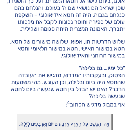
אולם, ביחס לישראל חטאו המצרים, ועל כך הושמדו,
שכן ישראל הם נושאי שם ה' בעולם, והנלחם בהם
כנלחם בגבוה. היה זה חטא אידיאולוגי – השקפת
עולם של כפירה וחוסר נכונות לקבל את מלכותו
יתברך. האמונה המצרית היתה פגומה ושלילית.
שלוש הדרשות הן, אפוא, שלושה מישורים של חטא.
חטא במישור האישי, חטא במישור הלאומי וחטא
במישור הרוחני והאידיאולוגי.
"כל ימיו… גם בלילה"
הפסוק, ובעקבותיו המדרש, מדגיש את העובדה
שהחטא היה ביום ובלילה, וכן העונש. מהי משמעות
הדבר? האם יש הבדל בין חטא שנעשה ביום לחטא
שנעשה בלילה?
4
אף במבול מדגיש הכתוב
:
וַיְהִי הַגֶּשֶׁם עַל הָאָרֶץ אַרְבָּעִים
יוֹם
וְאַרְבָּעִים
לָיְלָה
.