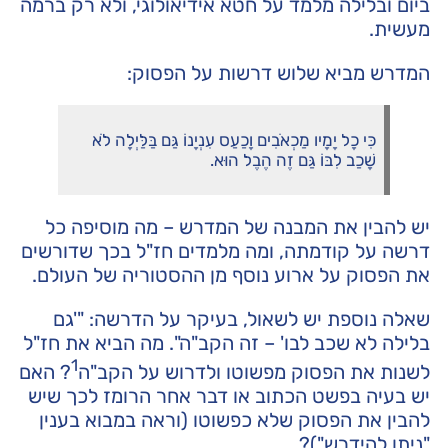
ביום ובלילה מלמד על חטא אידיאולוגי, ולא רק ברמה
מעשית.
המדרש מביא שלוש דרשות על הפסוק:
כִּי כָל יָמָיו מַכְאֹבִים וָכַעַס עִנְיָנוֹ גַּם בַּלַּיְלָה לֹא
שָׁכַב לִבּוֹ גַּם זֶה הֶבֶל הוּא.
יש להבין את המבנה של המדרש – מה מוסיפה כל
דרשה על קודמתה, ומה מלמדים חז"ל בכך שדורשים
את הפסוק על ארוע נוסף מן ההסטוריה של העולם.
שאלה נוספת יש לשאול, בעיקר על הדרשה: "'גם
בלילה לא שכב לבו' – זה הקב"ה". מה הביא את חז"ל
1
לשנות את הפסוק מפשוטו ולדרוש על הקב"ה
? האם
יש בעיה בפשט הכתוב או דבר אחר הרומז לכך שיש
להבין את הפסוק שלא כפשוטו (וראה במבוא בענין
"ניתן להידרש")?