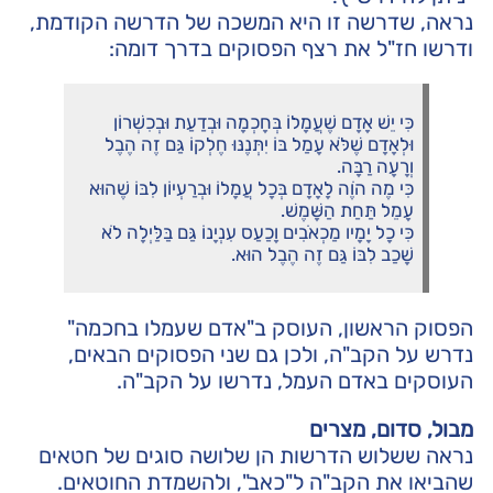
נראה, שדרשה זו היא המשכה של הדרשה הקודמת,
ודרשו חז"ל את רצף הפסוקים בדרך דומה:
כִּי יֵשׁ אָדָם שֶׁעֲמָלוֹ בְּחָכְמָה וּבְדַעַת וּבְכִשְׁרוֹן
וּלְאָדָם שֶׁלֹּא עָמַל בּוֹ יִתְּנֶנּוּ חֶלְקוֹ גַּם זֶה הֶבֶל
וְרָעָה רַבָּה.
כִּי מֶה הֹוֶה לָאָדָם בְּכָל עֲמָלוֹ וּבְרַעְיוֹן לִבּוֹ שֶׁהוּא
עָמֵל תַּחַת הַשָּׁמֶשׁ.
כִּי כָל יָמָיו מַכְאֹבִים וָכַעַס עִנְיָנוֹ גַּם בַּלַּיְלָה לֹא
שָׁכַב לִבּוֹ גַּם זֶה הֶבֶל הוּא.
הפסוק הראשון, העוסק ב"אדם שעמלו בחכמה"
נדרש על הקב"ה, ולכן גם שני הפסוקים הבאים,
העוסקים באדם העמל, נדרשו על הקב"ה.
מבול, סדום, מצרים
נראה ששלוש הדרשות הן שלושה סוגים של חטאים
שהביאו את הקב"ה ל"כאב", ולהשמדת החוטאים.