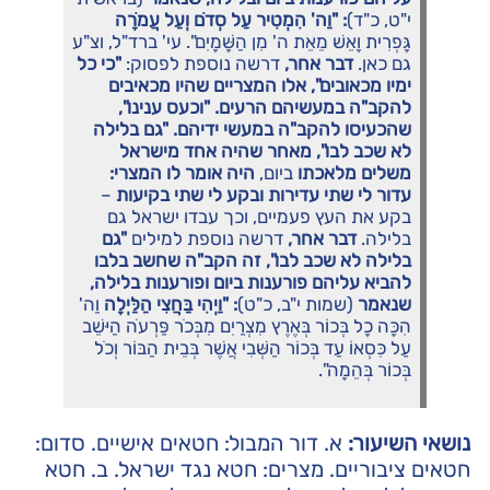
י"ט, כ"ד)
: "וַה' הִמְטִיר עַל סְדֹם וְעַל עֲמֹרָה
גָּפְרִית וָאֵשׁ מֵאֵת ה' מִן הַשָּׁמָיִם". עי' ברד"ל, וצ"ע
גם כאן.
דבר אחר,
דרשה נוספת לפסוק:
"כי כל
ימיו מכאובים", אלו המצריים שהיו מכאיבים
להקב"ה במעשיהם הרעים. "וכעס ענינו",
שהכעיסו להקב"ה במעשי ידיהם. "גם בלילה
לא שכב לבו", מאחר שהיה אחד מישראל
משלים מלאכתו
ביום,
היה אומר לו המצרי:
עדור לי שתי עדירות ובקע לי שתי בקיעות
–
בקע את העץ פעמיים, וכך עבדו ישראל גם
בלילה.
דבר אחר,
דרשה נוספת למילים
"גם
בלילה לא שכב לבו", זה הקב"ה שחשב בלבו
להביא עליהם פורענות ביום ופורענות בלילה,
שנאמר
(שמות י"ב, כ"ט)
: "וַיְהִי בַּחֲצִי הַלַּיְלָה
וַה'
הִכָּה כָל בְּכוֹר בְּאֶרֶץ מִצְרַיִם מִבְּכֹר פַּרְעֹה הַיּשֵׁב
עַל כִּסְאוֹ עַד בְּכוֹר הַשְּׁבִי אֲשֶׁר בְּבֵית הַבּוֹר וְכֹל
בְּכוֹר בְּהֵמָה".
נושאי השיעור:
א. דור המבול: חטאים אישיים. סדום:
חטאים ציבוריים. מצרים: חטא נגד ישראל. ב. חטא