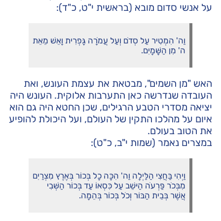
על אנשי סדום מובא (בראשית י"ט, כ"ד):
וַה' הִמְטִיר עַל סְדֹם וְעַל עֲמֹרָה גָּפְרִית וָאֵשׁ מֵאֵת
ה' מִן הַשָּׁמָיִם.
האש "מן השמים", מבטאת את עצמת העונש, ואת
העובדה שנדרשה כאן התערבות אלוקית. העונש היה
יציאה מסדרי הטבע הרגילים, שכן החטא היה גם הוא
איום על מהלכו התקין של העולם, ועל היכולת להופיע
את הטוב בעולם.
במצרים נאמר (שמות י"ב, כ"ט):
וַיְהִי בַּחֲצִי הַלַּיְלָה וַה' הִכָּה כָל בְּכוֹר בְּאֶרֶץ מִצְרַיִם
מִבְּכֹר פַּרְעֹה הַיּשֵׁב עַל כִּסְאוֹ עַד בְּכוֹר הַשְּׁבִי
אֲשֶׁר בְּבֵית הַבּוֹר וְכֹל בְּכוֹר בְּהֵמָה.