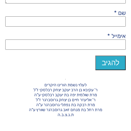
שם
*
אימייל
*
לעלוי נשמת הורינו היקרים
ר' עקיבא בן הרב יעקב יצחק רבלסקי ז"ל
מרת שולמית יפה בת יעקב רבלסקי ע"ה
ר' אליעזר חיים בן יצחק גרוסברגר ז"ל
מרת רבקה בת נפתלי גרוסברגר ע"ה
מרת רחל בת מנחם זאב גרוסברגר שוורץ ע"ה
ת.נ.צ.ב.ה