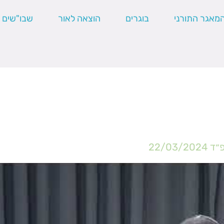
מאגר התורני
בוגרים
הוצאה לאור
שבו"שים
פ״ד
22/03/2024