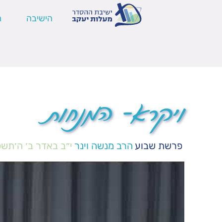
הישיבה
ה
ויקרא- המנחות
פרשת שבוע
הרב מנשה וינר
י״ב באדר ב׳ ה׳תש