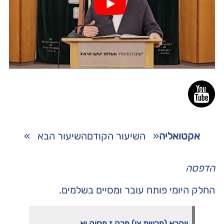
אקטואליה
«
השיעור הקודם
השיעור הבא
»
הדפסה
החלק היומי פותח עובר ומסיים בשלמים.
ויקרא (פרשת צו) פרק ז פסוק יא