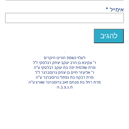
אימייל
*
לעלוי נשמת הורינו היקרים
ר' עקיבא בן הרב יעקב יצחק רבלסקי ז"ל
מרת שולמית יפה בת יעקב רבלסקי ע"ה
ר' אליעזר חיים בן יצחק גרוסברגר ז"ל
מרת רבקה בת נפתלי גרוסברגר ע"ה
מרת רחל בת מנחם זאב גרוסברגר שוורץ ע"ה
ת.נ.צ.ב.ה