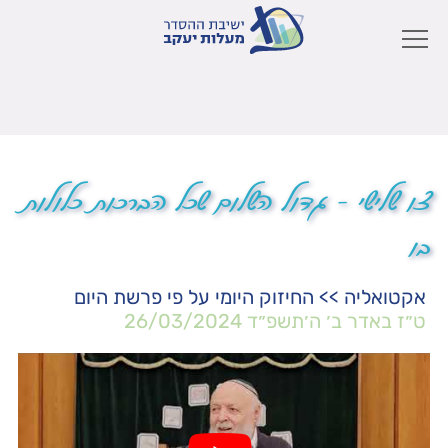
צו שלישי – גדול השלום שכל הברכות כלולות
בו
אקטואליה
>>
החיזוק היומי על פי פרשת היום
ט״ז באדר ב׳ ה׳תשפ״ד
26/03/2024