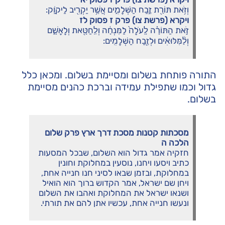
וְזֹ֥את תּוֹרַ֖ת זֶ֣בַח הַשְּׁלָמִ֑ים אֲשֶׁ֥ר יַקְרִ֖יב לַיקֹוָֽק:
ויקרא (פרשת צו) פרק ז פסוק לז
זֹ֣את הַתּוֹרָ֗ה לָֽעֹלָה֙ לַמִּנְחָ֔ה וְלַֽחַטָּ֖את וְלָאָשָׁ֑ם
וְלַ֨מִּלּוּאִ֔ים וּלְזֶ֖בַח הַשְּׁלָמִֽים:
התורה פותחת בשלום ומסיימת בשלום. ומכאן כלל
גדול וכמו שתפילת עמידה וברכת כהנים מסיימת
בשלום.
מסכתות קטנות מסכת דרך ארץ פרק שלום
הלכה ה
חזקיה אמר גדול הוא השלום, שבכל המסעות
כתיב ויסעו ויחנו, נוסעין במחלוקת וחונין
במחלוקת, ובזמן שבאו לסיני חנו חנייה אחת,
ויחן שם ישראל, אמר הקדוש ברוך הוא הואיל
ושנאו ישראל את המחלוקת ואהבו את השלום
ונעשו חנייה אחת, עכשיו אתן להם את תורתי.