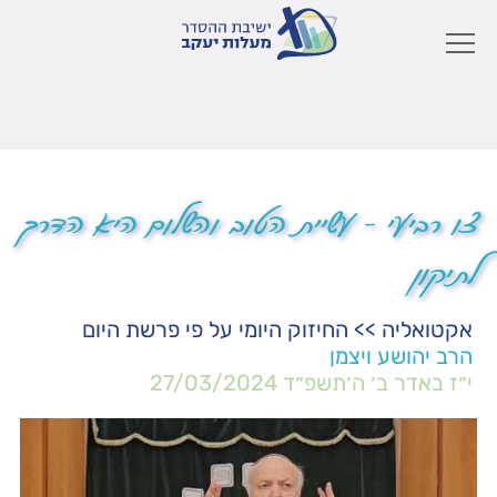
צו רביעי – עשיית הטוב והשלום היא הדרך
לתיקון
אקטואליה
>>
החיזוק היומי על פי פרשת היום
הרב יהושע ויצמן
י״ז באדר ב׳ ה׳תשפ״ד
27/03/2024