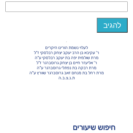
לעלוי נשמת הורינו היקרים
ר' עקיבא בן הרב יעקב יצחק רבלסקי ז"ל
מרת שולמית יפה בת יעקב רבלסקי ע"ה
ר' אליעזר חיים בן יצחק גרוסברגר ז"ל
מרת רבקה בת נפתלי גרוסברגר ע"ה
מרת רחל בת מנחם זאב גרוסברגר שוורץ ע"ה
ת.נ.צ.ב.ה
חיפוש שיעורים