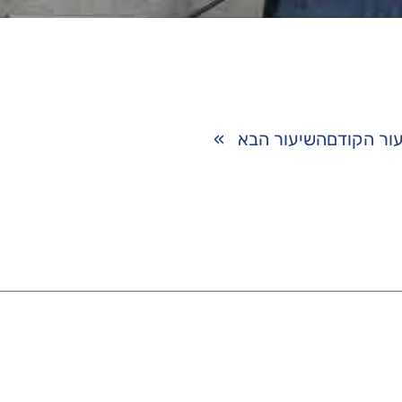
ור הקודם
השיעור הבא
»