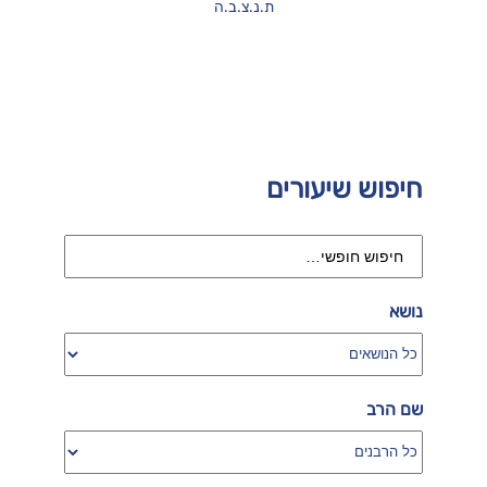
ת.נ.צ.ב.ה
חיפוש שיעורים
נושא
שם הרב