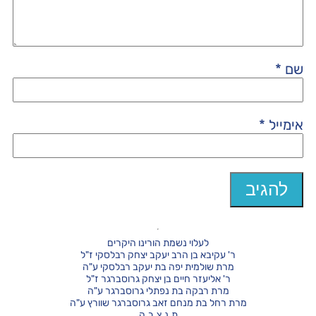
שם
*
אימייל
*
לעלוי נשמת הורינו היקרים
ר' עקיבא בן הרב יעקב יצחק רבלסקי ז"ל
מרת שולמית יפה בת יעקב רבלסקי ע"ה
ר' אליעזר חיים בן יצחק גרוסברגר ז"ל
מרת רבקה בת נפתלי גרוסברגר ע"ה
מרת רחל בת מנחם זאב גרוסברגר שוורץ ע"ה
ת.נ.צ.ב.ה