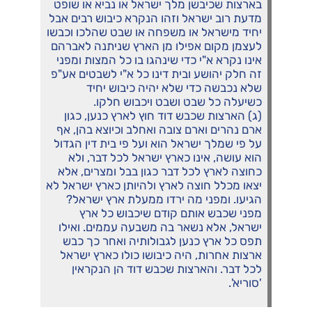
בארצות שכיבשן מלך ישראל או נביא או שופט
מדעת רוב ישראל וזהו הנקרא כיבוש רבים אבל
יחיד מישראל או משפחה או שבט שהלכו וכבשו
לעצמן מקום אפילו מן הארץ שניתנה לאברהם
אינו נקרא א"י כדי שינהגו בו כל המצות ומפני
זה חלק יהושע ובית דינו כל א"י לשבטים אע"פ
שלא נכבשה כדי שלא יהיה כיבוש יחיד
כשיעלה כל שבט ושבט ויכבוש חלקו.
(ג) הארצות שכבש דוד חוץ לארץ כנען, כגון
ארם נהרים וארם צובה ואחלב וכיוצא בהן, אף
על פי שמלך ישראל הוא ועל פי בית דין הגדול
הוא עושה, אינו כארץ ישראל לכל דבר, ולא
כחוצה לארץ לכל דבר כגון בבל ומצרים, אלא
יצאו מכלל חוצה לארץ ולהיותן כארץ ישראל לא
הגיעו. ומפני מה ירדו ממעלת ארץ ישראל?
מפני שכבש אותם קודם שיכבוש כל ארץ
ישראל, אלא נשאר בה משבעה עממים. ואילו
תפס כל ארץ כנען לגבולותיה ואחר כך כבש
ארצות אחרות, היה כיבושו כולו כארץ ישראל
לכל דבר. והארצות שכבש דוד הן הנקראין
'סוריא'.