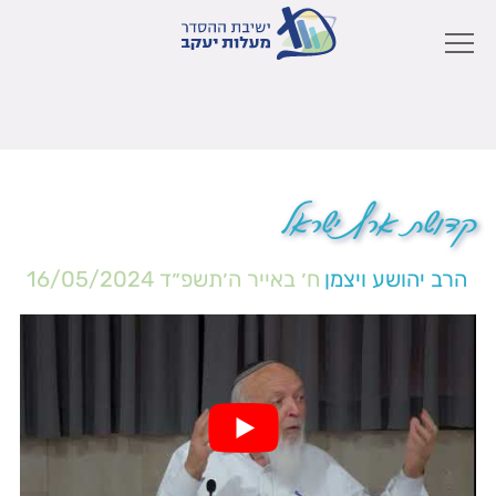
קדושת ארץ ישראל
הרב יהושע ויצמן
ח׳ באייר ה׳תשפ״ד
16/05/2024