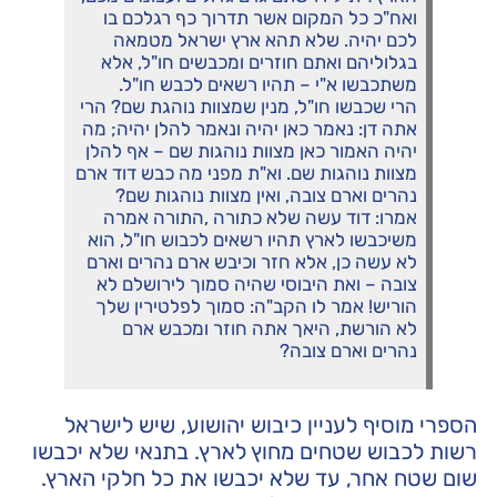
ואח"כ כל המקום אשר תדרוך כף רגלכם בו
לכם יהיה. שלא תהא ארץ ישראל מטמאה
בגלוליהם ואתם חוזרים ומכבשים חו"ל, אלא
משתכבשו א"י – תהיו רשאים לכבש חו"ל.
הרי שכבשו חו"ל, מנין שמצוות נוהגת שם? הרי
אתה דן: נאמר כאן יהיה ונאמר להלן יהיה; מה
יהיה האמור כאן מצוות נוהגות שם – אף להלן
מצוות נוהגות שם. וא"ת מפני מה כבש דוד ארם
נהרים וארם צובה, ואין מצוות נוהגות שם?
אמרו: דוד עשה שלא כתורה ,התורה אמרה
משיכבשו לארץ תהיו רשאים לכבוש חו"ל, הוא
לא עשה כן, אלא חזר וכיבש ארם נהרים וארם
צובה – ואת היבוסי שהיה סמוך לירושלם לא
הוריש! אמר לו הקב"ה: סמוך לפלטירין שלך
לא הורשת, היאך אתה חוזר ומכבש ארם
נהרים וארם צובה?
הספרי מוסיף לעניין כיבוש יהושוע, שיש לישראל
רשות לכבוש שטחים מחוץ לארץ. בתנאי שלא יכבשו
שום שטח אחר, עד שלא יכבשו את כל חלקי הארץ.