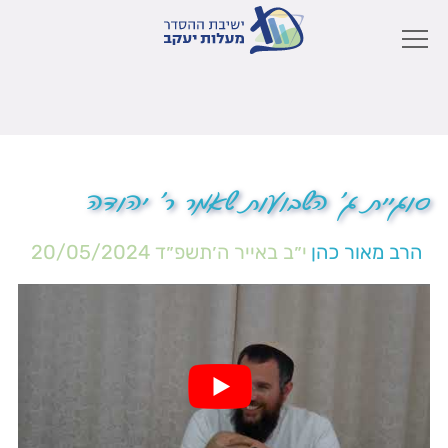
סוגיית ג' השבועות שאמר ר' יהודה
הרב מאור כהן
י״ב באייר ה׳תשפ״ד
20/05/2024