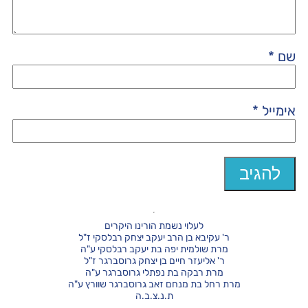
שם
*
אימייל
*
לעלוי נשמת הורינו היקרים
ר' עקיבא בן הרב יעקב יצחק רבלסקי ז"ל
מרת שולמית יפה בת יעקב רבלסקי ע"ה
ר' אליעזר חיים בן יצחק גרוסברגר ז"ל
מרת רבקה בת נפתלי גרוסברגר ע"ה
מרת רחל בת מנחם זאב גרוסברגר שוורץ ע"ה
ת.נ.צ.ב.ה