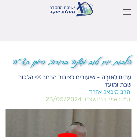
הלכות יום טוב-משנה ברורה, סימן תצ"ה
עִתִּים לַתּוֹרָה - שיעורים לציבור הרחב
>>
הלכות
שבת ומועד
הרב מיכאל אזרד
ט״ו באייר ה׳תשפ״ד
23/05/2024