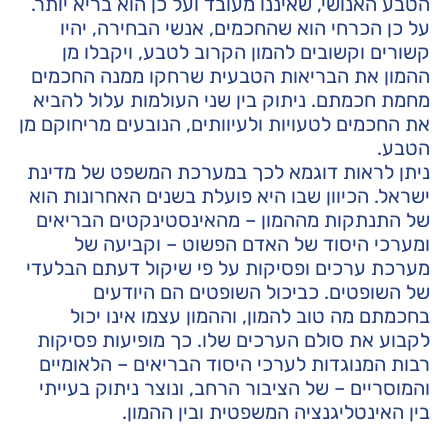
הטבע האנושי, שאיננו מעובד ועל כן הוא בריא יותר.
על כן הכרחי הוא שהחכמים, אנשי הבחירה, יהיו
קשורים וקשובים להמון הקרוב לטבע, ויקבלו מן
ההמון את הבריאות הטבעית שרחקו ממנה החכמים
מחמת חכמתם. ניתוק בין שני העולמות עלול להביא
את החכמים לטעויות ולעיוותים, הנובעים מריחוקם מן
הטבע.
ניתן לראות דוגמא לכך במערכת המשפט של מדינת
ישראל. הכיוון שבו היא פועלת בשנים האחרונות הוא
של התנתקות מההמון – מהאינסטינקטים הבריאים
ומערכי היסוד של האדם הפשוט – וקביעה של
מערכת ערכים ופסיקות על פי שיקול דעתם הבלעדי
של השופטים. כביכול השופטים הם היודעים
בחכמתם מה טוב להמון, וההמון עצמו אינו יכול
לקבוע את סולם הערכים שלו. כך מופיעות פסיקות
רבות המנוגדות לערכי היסוד הבריאים – הלאומיים
והמוסריים – של הציבור הרחב, ונוצר ניתוק בעייתי
בין האינטליגנציה המשפטית ובין ההמון.