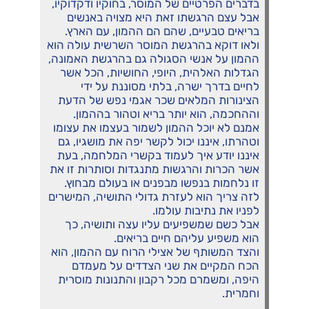
בדברים הפרטיים של המוסר, בחוקיו ודקדוקיו,
אבל עצם הרגשתו זאת היא מצויה באנשים
בריאים טבעיים, שהם הם ההמון, עם הארץ.
ולאו דוקא בהרגשת המוסר השרשית עולה הוא
ההמון על אנשי הסגולה גם בהרגשת האמונה,
הגדלות האלהית, היופי, החושיות, הכל אשר
לחיים בדרך ישרה, בלתי מסוננת על ידי
הצינורות המלאים שכר אגמי נפש של הדעת
וההחכמה, הוא יותר בריא וטהור בההמון.
אמנם לא יוכל ההמון לשמור בעצמו את עצומו
וטהרתו, איננו יכול לקשר יפה את מושגיו, גם
איננו יודע איך לעמוד בקשרי המלחמה, בעת
אשר הכרות והרגשות מתנגדות וסותרות זו את
זו נלחמות בנפשו מבפנים או בעולם מבחוץ.
לזה צריך הוא לעזרת גדולי התושיה, המישרים
לפניו את נתיבות עולמו.
אבל כשם שמשפיעים עליו עצה ותושיה, כך
הוא משפיע עליהם חיים בריאים.
והצד המשותף של אצילי הרוח עם ההמון, הוא
הכח המקיים את שני הצדדים על מעמדם
היפה, ומשמרם מכל רקבון והתנונות מוסרית
וחמרית.