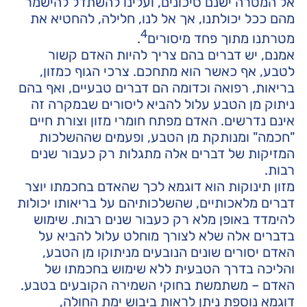
אל המטרה ישנם סיכונים, ועלינו להשתדל להישמר
מהם ככל יכולתנו, אך אל לנו, חלילה, להחטיא את
4
מטרתנו מתוך פחד מיסורים
.
אמנם, יש דברים בהם צריך להיות האדם קשור
לטבע, אף כאשר הוא מתחכם. צרכי הגוף כמזון,
בריאות, רפואה וכדומה הם דברים טבעיים, ואף בהם
ניתוק מן הטבע עלול להביא ליסורים שבמקרה זה
אינם נדרשים. האדם מפתח חומרי מזון וצורת חיים
"חכמה" ומנותקת מן הטבע, ופעמים שההשלכות
המזיקות של דברים אלה מתגלות רק כעבור שנים
רבות.
מזון תינוקות הוא דוגמא לכך שהאדם בחכמתו יוצר
דברים מלאכותיים, שהשלכותיהם על בריאותו יכולות
להימדד באופן מלא רק כעבור שנים רבות. שימוש
בדברים אלה שלא לצורך מוחלט עלול להביא על
האדם יסורים שונים הנובעים מניתוקו מן הטבע,
והליכה בדרך הטבעית ללא שימוש בחכמתו של
האדם – משתמשת בחוקי השמירה הקובעים בטבע.
דוגמא נוספת ניתן לראות ביבוש ימת החולה,