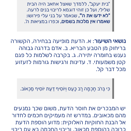
"בית יעקב", ללמדך שאצל אחאב היה הבית
שלילי, ועל כן זוהי דוגמא לריבוי בנים לרעה.
"לא ידעו את ה'",
שנאמר על בני עלי פירושו:
שאמרו אין מלכות בשמים,
וכפרו במציאות ה'.
נושאי השיעור
: א. הדעת מופיעה בבחירה, הקשורה
בריחוק מן הטבע הבריא. ב. אדם בדרגה גבוהה
נענש בחומרה יתירה. ג. בקרבה לשלמות כל פגם
קטן משמעותי. ד. עדינות ורגישות גורמות לזעזוע
מכל דבר קל.
כִּי בְּרֹב חָכְמָה רָב כָּעַס וְיוֹסִיף דַּעַת יוֹסִיף מַכְאוֹב.
יש המבכרים את חוסר הדעת, משום שכך נמנעים
מהם מכאובים. במדרש זה מעמיקים חכמים לחדור
אל הבנת החוקיות האלוקית: מדוע הוספת הדעת
כרוכה בהוספת מכאוב, וריבוי החכמה בא עם ריבוי