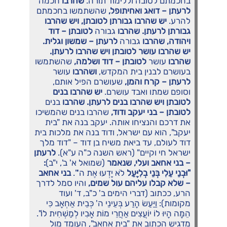
בחכמתם לטובה וללימוד תורה.
שהרבו
חכמה
לרעתן – דואג ואחיתופל,
שהשתמשו בחכמתם
להרע.
יש שהרבו גבורתן לטובתן, ויש שהרבו
גבורתן לרעתן. שהרבו
גבורה
לטובתן – דוד
ויהודה, שהרבו
גבורה
לרעתן – שמשון וגלית.
יש שהרבו עושר לטובתן ויש שהרבו לרעתן.
שהרבו
עושר
לטובתן – דוד ושלמה,
שהשתמשו
בעושרם לבנין בית המקדש,
ושהרבו
עושר
לרעתן – קרח והמן,
שעושרם הפיל אותם,
וסופם שמתו ואבד עושרם.
יש שהרבו בנים
לטובתן ויש שהרבו בנים לרעתן. שהרבו
בנים
לטובתן – בני יעקב ודוד,
שהרבו בנים שהמשיכו
את דרכם והנציחו אותה. יעקב בנה את "בית
יעקב", הוא עם ישראל, ודוד בנה את מלכות בית
דוד לעולם, עד ביאת משיח בן דוד – "דוד מלך
ישראל חי וקיים" (ראש השנה כ"ה ע"א).
לרעתן
– בני אחאב ועלי, שנאמר
(שמואל א' ב', י"ב)
:
"וּבְנֵי עֵלִי בְּנֵי בְלִיָּעַל
לֹא יָדְעוּ אֶת ה'".
בני אחאב
– שלא קבלו עליהם עול שמים,
והיו סמל לדרך
הרע, ככתוב (דברי הימים ב' כ"ב, ד' ועוד
מקומות): וַיַּעַשׂ הָרַע בְּעֵינֵי ה' כְּבֵית אַחְאָב כִּי
הֵמָּה הָיוּ לוֹ יוֹעֲצִים אַחֲרֵי מוֹת אָבִיו לְמַשְׁחִית לוֹ".
מדגיש הכתוב את "בית אחאב", העומד מול