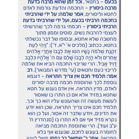
בכעס
– בחטא
,
וכל זמן שהוא מרבה בדעת
מרבה ביסורין
– החכמה והדעת גורמות לאדם
לחטא וליסורים.
אמר שלמה: על ידי שהרביתי
בחכמה הרביתי בכעס, ועל ידי שהרביתי בדעת
הרביתי ביסורין
– חכמתי גרמה לכך שהרשיתי
לעצמי להרבות נשים, סוסים וממון מתוך
מחשבה שלא אחטא, ובסופו של דבר נכשלתי
בחטא, ככתוב (מלכים א' י"א, ד'): "וַיְהִי לְעֵת
זִקְנַת שְׁלֹמֹה נָשָׁיו הִטּוּ אֶת לְבָבוֹ אַחֲרֵי אֱלֹהִים
אֲחֵרִים וְלֹא הָיָה לְבָבוֹ שָׁלֵם עִם ה' אֱלֹהָיו כִּלְבַב
דָּוִיד אָבִיו". הרי שריבוי החכמה הביא את שלמה
לריבוי כעס וחטאים (עי' מדרש המבואר).
רב
אמר: תלמיד חכם אין צריך התראה
– דוגמא
נוספת לכך שהוספת חכמה מרבה יסורים
לאדם, מדין התראה. אין אדם נענש על חטא
שחטא במזיד אלא אם כן התרו בו שאסור
לעשות מעשה זה ושהעונש עליו הוא כך וכך.
תלמיד חכם אינו צריך התראה, שכן הוא יודע
את הדינים, ויודע שדבר זה אסור, ועל כן הוא
נקרא מזיד אף אם לא התרו בו (סנהדרין ח'
ע"ב ועוד). הרי שתוספת החכמה מביאה
לחומרה בעונש לחכם, שנענש אף בלא
התראה.
אמר ר' שמואל בר נחמן
משל לענין