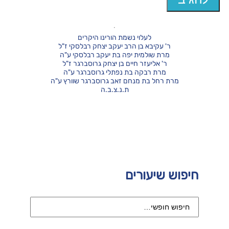
לעלוי נשמת הורינו היקרים
ר' עקיבא בן הרב יעקב יצחק רבלסקי ז"ל
מרת שולמית יפה בת יעקב רבלסקי ע"ה
ר' אליעזר חיים בן יצחק גרוסברגר ז"ל
מרת רבקה בת נפתלי גרוסברגר ע"ה
מרת רחל בת מנחם זאב גרוסברגר שוורץ ע"ה
ת.נ.צ.ב.ה
חיפוש שיעורים