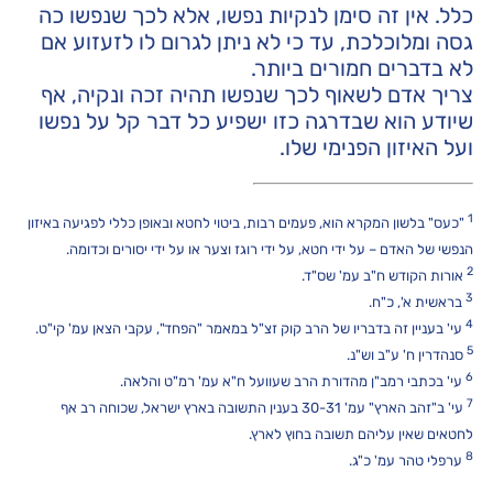
כלל. אין זה סימן לנקיות נפשו, אלא לכך שנפשו כה
גסה ומלוכלכת, עד כי לא ניתן לגרום לו לזעזוע אם
לא בדברים חמורים ביותר.
צריך אדם לשאוף לכך שנפשו תהיה זכה ונקיה, אף
שיודע הוא שבדרגה כזו ישפיע כל דבר קל על נפשו
ועל האיזון הפנימי שלו.
1
"כעס" בלשון המקרא הוא, פעמים רבות, ביטוי לחטא ובאופן כללי לפגיעה באיזון
הנפשי של האדם – על ידי חטא, על ידי רוגז וצער או על ידי יסורים וכדומה.
2
אורות הקודש ח"ב עמ' שס"ד.
3
בראשית א', כ"ח.
4
עי' בעניין זה בדבריו של הרב קוק זצ"ל במאמר "הפחד", עקבי הצאן עמ' קי"ט.
5
סנהדרין ח' ע"ב וש"נ.
6
עי' בכתבי רמב"ן מהדורת הרב שעוועל ח"א עמ' רמ"ט והלאה.
7
עי' ב"זהב הארץ" עמ' 30-31 בענין התשובה בארץ ישראל, שכוחה רב אף
לחטאים שאין עליהם תשובה בחוץ לארץ.
8
ערפלי טהר עמ' כ"ג.