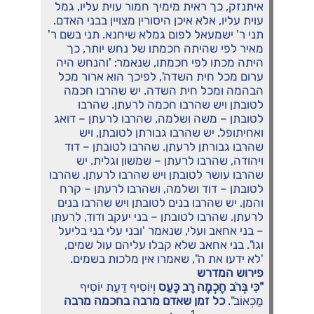
איתנזק, כך ראית מימיך חמור עוית עליו, גמל
עוית עליו, אלא איכן היסורין מצויין בבני האדם.
תני ר' ישמעאל לפום גמלא שיחנא. תני בשם ר'
מאיר לפי שהיתה חכמתו של נחש יותר, כך
היתה מכתו לפי חכמתו, שנאמר: 'והנחש היה
ערום מכל חית השדה', לפיכך הוא ארור מכל
הבהמה ומכל חית השדה. יש שהרבו חכמה
לטובתן ויש שהרבו חכמה לרעתן. שהרבו
לטובתן – משה ושלמה, שהרבו לרעתן – דואג
ואחיתופל. יש שהרבו גבורתן לטובתן, ויש
שהרבו גבורתן לרעתן. שהרבו לטובתן – דוד
ויהודה, שהרבו לרעתן – שמשון וגלית. יש
שהרבו עושר לטובתן ויש שהרבו לרעתן. שהרבו
לטובתן – דוד ושלמה, ושהרבו לרעתן – קרח
והמן. יש שהרבו בנים לטובתן ויש שהרבו בנים
לרעתן. שהרבו לטובתן – בני יעקב ודוד, לרעתן
– בני אחאב ועלי, שנאמר 'ובני עלי בני בליעל
וגו". בני אחאב שלא קבלו עליהם עול שמים,
'לא ידעו את ה", שאמרו אין מלכות בשמים.
פירוש המדרש
"כִּי בְּרֹב חָכְמָה רָב כָּעַס
וְיוֹסִיף דַּעַת יוֹסִיף
מַכְאוֹב".
כל זמן שאדם מרבה בחכמה מרבה
1