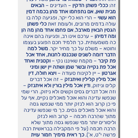
זה:
ככלי פשתן הדקין
– העדינים –
הבאים
מבית שאן, אם נתפחמו אחד מהן בכמה דמין
הוא עשוי
– הרי הוא כלי יקר, ופגיעה קלה בו
עולה בדמים מרובים, ולעומת זאת
כלי פשתן
הגסין הבאין מארבל, אם פחמו אחד מהן מה הן
ומה דמיהן
– ערכם אינו רב, ופגיעה בהם אינה
כה משמעותית. כך תלמיד חכם הפוגע בעצמו
וחוטא – משלם על כך מחיר יקר.
משל למה
הדבר דומה לשנים שנכנסו לחנות, אחד אכל
פת קיבר
– מקמח שאיננו נקי –
וקטנית ואחד
אכל פת נקייה ובשר שמן ושתה יין ישן ומיני
אגרטון
– יין לקינוח סעודה –
ויצא חולה, דין
אכל מילין קלילין ואיתנזק
– זה אכל דברים
קלים וניזוק,
ודין אכל מילין בורין ולא איתנזק
–
וזה אכל דברים גסים וקשים ולא ניזוק. הרי שמי
שנפשו עדינה והוא אוכל מאכלים נקיים, אף על
פי כן קרוב הוא לנזק יותר ממי שנפשו גסה
והוא אוכל מאכלים גסים. כך מי שנפשו עדינה
מתוך שהִרבה חכמה – קרוב הוא לנזק
וליסורים יותר ממי שנפשו גסה מתוך שלא
הִרבה חכמה (על פי המקבילה בבראשית רבה
פרשה י"ט, א').
כך ראית מימיך חמור עוית