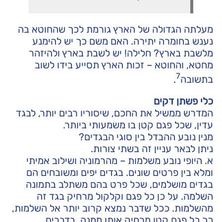
מעלתה הגדולה של הארץ גורמת לכך שהחוטא בה
נענש בחומרה יתירה. האם משם כך יש להימנע
מלשבת בארץ? חלילה! יש לשבת בארץ ולהיזהר
מחטא, והחוטא – זכות הארץ תסייע בידו לשוב
7
בתשובה
.
כלי פשתן דקים
המדרש ממשיל את החכם, שיסוריו רבים יותר, לבגד
עדין, שכל פגם קטן בו משמעותי ביותר.
מנין נובע ההבדל בין סוגי הבגדים?
ניתן לבאר עניין זה בשתי צורות.
א. היופי נובע משלמות – מהרמוניה ושילוב אמיתי
ומלא בין פרטים שונים. בגדים יפים ומשובחים הם
בגדים מושלמים, שכל פרט בהם משתלב בתמונה
השלמה. על כן כל פגם וקלקול מרחיק בגד זה
מהשלמות. ככל שדבר נמצא קרוב יותר אל השלמות,
כך כל פגם קטן מרחיק אותו ממנה. בדברים