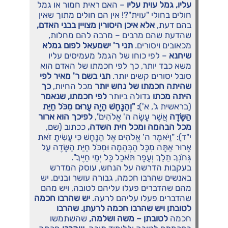
עליו, גמל עוית עליו
– האם ראית חמור או גמל
חולים בחולי "עוית"?! אין הם חולים מתוך שאין
בהם דעת,
אלא איכן היסורין מצויין בבני האדם,
שהדעת שהם מרבים – מרבה להם מחלות,
מכאובים ויסורים.
תני ר' ישמעאל לפום גמלא
שיחנא
– לפי כוחו של הגמל מעמיסים עליו
משא כבד יותר, כך לפי חכמתו של האדם הוא
סובל יסורים קשים יותר.
תני בשם ר' מאיר לפי
שהיתה חכמתו של נחש יותר
מכל החיות,
כך
היתה מכתו
גדולה ביותר
לפי חכמתו, שנאמר
(בראשית ג', א')
: "וְהַנָּחָשׁ הָיָה עָרוּם מִכֹּל חַיַּת
הַשָּׂדֶה
אֲשֶׁר עָשָׂה ה' אֱלֹהִים",
לפיכך הוא ארור
מכל הבהמה ומכל חית השדה,
ככתוב (שם,
י"ד): "וַיֹּאמֶר ה' אֱלֹהִים אֶל הַנָּחָשׁ כִּי עָשִׂיתָ זֹּאת
אָרוּר אַתָּה מִכָּל הַבְּהֵמָה וּמִכֹּל חַיַּת הַשָּׂדֶה עַל
גְּחֹנְךָ תֵלֵךְ וְעָפָר תֹּאכַל כָּל יְמֵי חַיֶּיךָ".
בעקבות הדרשה על הנחש, עוסק המדרש
באנשים שהרבו חכמה, גבורה עושר ובנים. יש
מהם שהדברים פעלו עליהם לטובה, ויש מהם
שהדברים פעלו עליהם לרעה.
יש שהרבו חכמה
לטובתן ויש שהרבו חכמה לרעתן. שהרבו
חכמה
לטובתן – משה ושלמה,
שהשתמשו