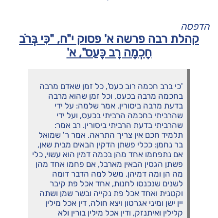
הדפסה
קהלת רבה פרשה א' פסוק י"ח, "כִּי בְּרֹב
חָכְמָה רָב כָּעַס", א'
'כי ברב חכמה רוב כעס', כל זמן שאדם מרבה
בחכמה מרבה בכעס, וכל זמן שהוא מרבה
בדעת מרבה ביסורין. אמר שלמה: על ידי
שהרביתי בחכמה הרביתי בכעס, ועל ידי
שהרביתי בדעת הרביתי ביסורין. רב אמר:
תלמיד חכם אין צריך התראה. אמר ר' שמואל
בר נחמן: ככלי פשתן הדקין הבאים מבית שאן,
אם נתפחמו אחד מהן בכמה דמין הוא עשוי, כלי
פשתן הגסין הבאין מארבל, אם פחמו אחד מהן
מה הן ומה דמיהן. משל למה הדבר דומה
לשנים שנכנסו לחנות, אחד אכל פת קיבר
וקטנית ואחד אכל פת נקייה ובשר שמן ושתה
יין ישן ומיני אגרטון ויצא חולה, דין אכל מילין
קלילין ואיתנזק, ודין אכל מילין בורין ולא