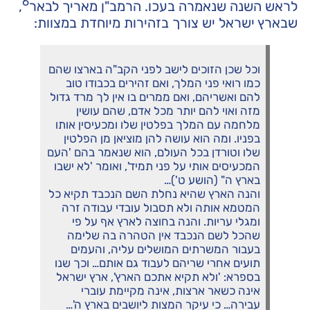
6
לראש השנה שנאמרה בעכו. הרמב"ן מאריך לבאר
,
שבארץ ישראל יש צורך בזהירות מיוחדת במצוות:
וכל שכן הזוכים לישב לפני הקב"ה בארצו שהם
כמו רואי פני המלך, ואם זהירים בכבודו טוב
להם ואשריהם, ואם ממרים בו אין לך מרד גדול
מזה ואוי להם יותר מכל אדם, שהם עושין
מלחמה עם המלך בפלטין שלו ומכעיסין אותו
בפניו. ומה הוא עושה להן מוציאן מן הפלטין
שלו וטורדן בכל העולם, הוא שנאמר בהם 'העם
המכעיסים אותי על פני תמיד', ואומר 'לא ישבו
בארץ ה" (הושע ט')…
והנה הארץ שהיא נחלת השם הנכבד תקיא כל
המטמא אותה ולא תסבול עובדי עבודה זרה
ומגלי עריות. והנה בחוצה לארץ אף על פי
שהכל לשם הנכבד אין הטהרה בה שלימה
בעבור המשרתים המושלים עליה, והעמים
תועים אחרי שריהם לעבוד גם אותם… וכך שנו
בספרא: 'ולא תקיא אתכם הארץ', ארץ ישראל
אינה כשאר ארצות, אינה מקיימת עוברי
עבירה… כי עיקר המצות ליושבים בארץ ה'…