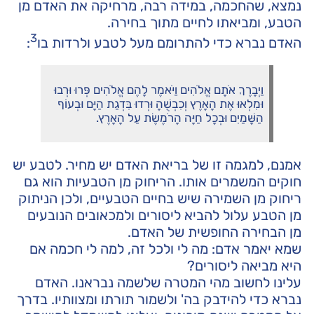
נמצא, שהחכמה, במידה רבה, מרחיקה את האדם מן
הטבע, ומביאתו לחיים מתוך בחירה.
3
האדם נברא כדי להתרומם מעל לטבע ולרדות בו
:
וַיְבָרֶךְ אֹתָם אֱלֹהִים וַיֹּאמֶר לָהֶם אֱלֹהִים פְּרוּ וּרְבוּ
וּמִלְאוּ אֶת הָאָרֶץ וְכִבְשֻׁהָ וּרְדוּ בִּדְגַת הַיָּם וּבְעוֹף
הַשָּׁמַיִם וּבְכָל חַיָּה הָרֹמֶשֶׂת עַל הָאָרֶץ.
אמנם, למגמה זו של בריאת האדם יש מחיר. לטבע יש
חוקים המשמרים אותו. הריחוק מן הטבעיות הוא גם
ריחוק מן השמירה שיש בחיים הטבעיים, ולכן הניתוק
מן הטבע עלול להביא ליסורים ולמכאובים הנובעים
מן הבחירה החופשית של האדם.
שמא יאמר אדם: מה לי ולכל זה, למה לי חכמה אם
היא מביאה ליסורים?
עלינו לחשוב מהי המטרה שלשמה נבראנו. האדם
נברא כדי להידבק בה' ולשמור תורתו ומצוותיו. בדרך