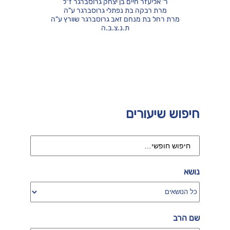
ר' אליעזר חיים בן יצחק גרוסברגר ז"ל
מרת רבקה בת נפתלי גרוסברגר ע"ה
מרת רחל בת מנחם זאב גרוסברגר שוורץ ע"ה
ת.נ.צ.ב.ה
חיפוש שיעורים
נושא
שם הרב