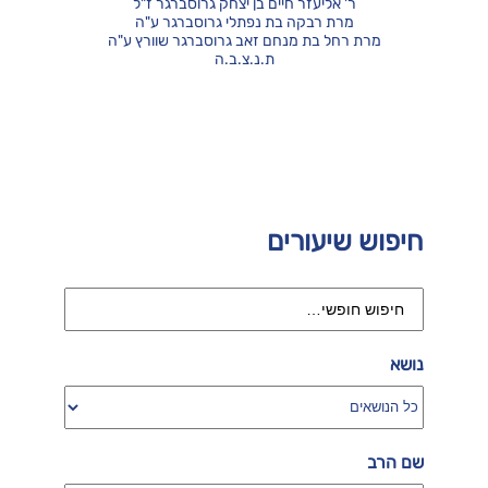
ר' אליעזר חיים בן יצחק גרוסברגר ז"ל
מרת רבקה בת נפתלי גרוסברגר ע"ה
מרת רחל בת מנחם זאב גרוסברגר שוורץ ע"ה
ת.נ.צ.ב.ה
חיפוש שיעורים
נושא
שם הרב