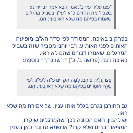
"פצו עליך פיהם", אמר רבא אמר רבי יוחנן:
בשביל מה הקדים פ"א לעי"ן, בשביל מרגלים
שאמרו בפיהם מה שלא ראו בעיניהם.
בפרק ב באיכה, המסודר לפי סדר הא"ב, מופיעה
האות פ לפני האות ע. רבי יוחנן מסביר שזה בשביל
המרגלים, שאמרו דברים שהם לא ראו.
באיכה רבה (פרשה ב', כ') דרשו בדרך נוספת:
פָּצוּ עָלַיִךְ פִּיהֶם, לָמָּה הִקְדִּים פ"ה לְעי"ן, לְפִי
שֶׁהָיוּ אוֹמְרִים בְּפִיהֶם מַה שֶּׁלֹא רָאוּ בְּעֵינֵיהֶם.
גם החורבן נגרם בגלל אותו ענין, של אמירת מה שלא
ראו.
יש להבין, האם הכוונה לכך שהמרגלים שיקרו,
המציאו דברים שלא קרו? או שמא מדובר כאן בענין