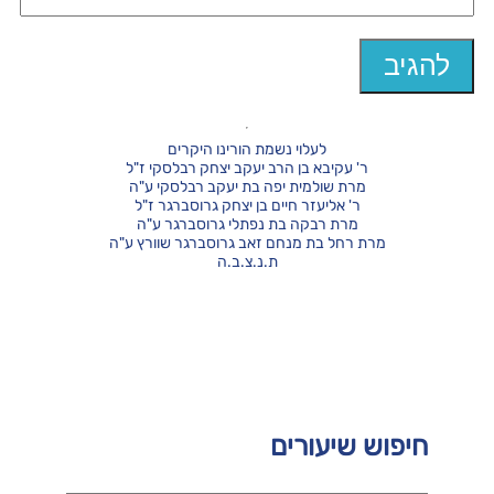
לעלוי נשמת הורינו היקרים
ר' עקיבא בן הרב יעקב יצחק רבלסקי ז"ל
מרת שולמית יפה בת יעקב רבלסקי ע"ה
ר' אליעזר חיים בן יצחק גרוסברגר ז"ל
מרת רבקה בת נפתלי גרוסברגר ע"ה
מרת רחל בת מנחם זאב גרוסברגר שוורץ ע"ה
ת.נ.צ.ב.ה
חיפוש שיעורים