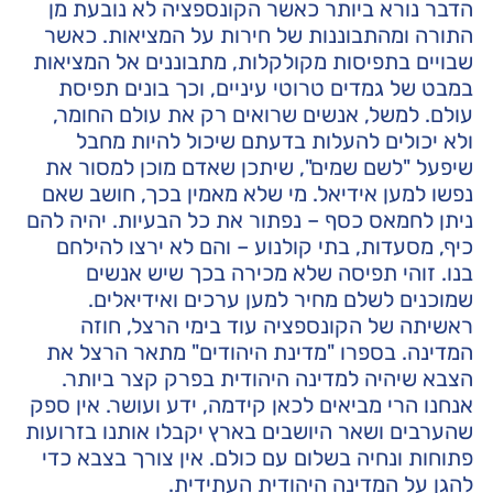
הדבר נורא ביותר כאשר הקונספציה לא נובעת מן
התורה ומהתבוננות של חירות על המציאות. כאשר
שבויים בתפיסות מקולקלות, מתבוננים אל המציאות
במבט של גמדים טרוטי עיניים, וכך בונים תפיסת
עולם. למשל, אנשים שרואים רק את עולם החומר,
ולא יכולים להעלות בדעתם שיכול להיות מחבל
שיפעל "לשם שמים", שיתכן שאדם מוכן למסור את
נפשו למען אידיאל. מי שלא מאמין בכך, חושב שאם
ניתן לחמאס כסף – נפתור את כל הבעיות. יהיה להם
כיף, מסעדות, בתי קולנוע – והם לא ירצו להילחם
בנו. זוהי תפיסה שלא מכירה בכך שיש אנשים
שמוכנים לשלם מחיר למען ערכים ואידיאלים.
ראשיתה של הקונספציה עוד בימי הרצל, חוזה
המדינה. בספרו "מדינת היהודים" מתאר הרצל את
הצבא שיהיה למדינה היהודית בפרק קצר ביותר.
אנחנו הרי מביאים לכאן קידמה, ידע ועושר. אין ספק
שהערבים ושאר היושבים בארץ יקבלו אותנו בזרועות
פתוחות ונחיה בשלום עם כולם. אין צורך בצבא כדי
להגן על המדינה היהודית העתידית.