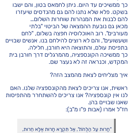
כך ממשיכים עד היום. ניתן לחמאס בטון, והם ישבו
בשקט. פלא שלא נתנו להם גם מהנדסים שיעזרו
להם לבנות את המנהרות שוחרות השלום…
מכאן גם נובעת ההמצאה של הביטוי "בלתי
מעורבים". רוב האוכלוסיה חפצה בשלום, "לחם
ושעשועים", והם לא רוצים להילחם בנו. אנשים שבויים
בתפיסת עולם, והתוצאה היא חורבן, חלילה.
כך ממשיכה הקונספציה, מהמרגלים דרך חורבן בית
המקדש, וכנראה זה לא נעצר שם.
איך מצליחים לצאת מהמצב הזה?
ראשית, אנו צריכים לצאת מהקונספציה שלנו. האם
לנו אין קונספציה? אנו צריכים להשתחרר מהתפיסות
שאנו שבויים בהן.
חז"ל אמרו (אבות פ"ו מ"ב):
"חָרוּת עַל הַלֻּחֹת", אַל תִּקְרָא חָרוּת אֶלָּא חֵרוּת,