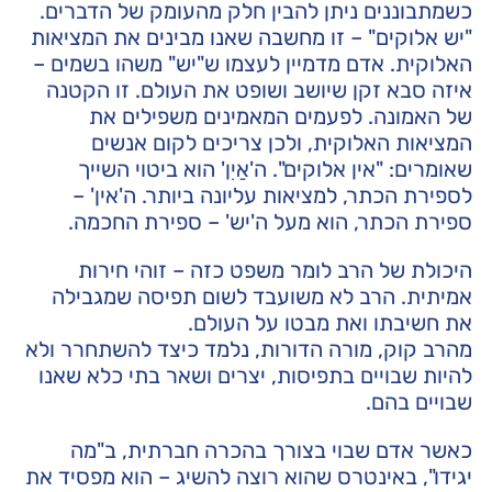
כשמתבוננים ניתן להבין חלק מהעומק של הדברים.
"יש אלוקים" – זו מחשבה שאנו מבינים את המציאות
האלוקית. אדם מדמיין לעצמו ש"יש" משהו בשמים –
איזה סבא זקן שיושב ושופט את העולם. זו הקטנה
של האמונה. לפעמים המאמינים משפילים את
המציאות האלוקית, ולכן צריכים לקום אנשים
שאומרים: "אין אלוקים". ה'אַיִן' הוא ביטוי השייך
לספירת הכתר, למציאות עליונה ביותר. ה'אין' –
ספירת הכתר, הוא מעל ה'יש' – ספירת החכמה.
היכולת של הרב לומר משפט כזה – זוהי חירות
אמיתית. הרב לא משועבד לשום תפיסה שמגבילה
את חשיבתו ואת מבטו על העולם.
מהרב קוק, מורה הדורות, נלמד כיצד להשתחרר ולא
להיות שבויים בתפיסות, יצרים ושאר בתי כלא שאנו
שבויים בהם.
כאשר אדם שבוי בצורך בהכרה חברתית, ב"מה
יגידו", באינטרס שהוא רוצה להשיג – הוא מפסיד את