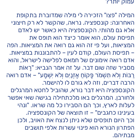
עמוק יותר?
המילה "פצו" הזכירה לי מילה שמדוברת בתקופת
האחרונה: קונספציה. נראה, שהקשר לא רק חיצוני
אלא גם מהותי. הקונספציה היא כאשר יש לאדם
תפיסת עולם, הוא אומר כיצד הוא תופס את
המציאות, ועל פי זה הוא גם רואה את המציאות. הפה
– תפיסת העולם, קודם לעין – להתבוננות במציאות.
אדם רואה אימונים של חמאס לפלישה לישראל, והוא
מסביר שזה שום דבר. על זה אמר הנביא: "רָאוֹת
רַבּוֹת וְלֹא תִשְׁמֹר פָּקוֹחַ אָזְנַיִם וְלֹא יִשְׁמָע" – אדם רואה
הרבה דברים, וזה לא גורם לו להישמר.
הקונספציה היא דבר נורא, שהוביל לחטא המרגלים
ולחורבן. המרגלים באו מלכתחילה בגישה שאי אפשר
לעלות לארץ, וכך הם הסבירו כל מה שראו. "ונהי
בעינינו כחגבים" – זו תוצאה של הקונספציה.
וכך היום תופסים שלא ניתן לנצח את האויב, ולכן
הפתרון הנורא הוא פינוי עשרות אלפי תושבים
מבתיהם.