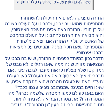
שֶׁאֵין לְךָ בֶן חוֹרִין אֶלָּא מִי שֶׁעוֹסֵק בְּתַלְמוּד תּוֹרָה.
התורה מעניקה לאדם את היכולת להשתחרר
מהתפיסות שהוא שבוי בהן, ולהביט על העולם בצורה
של בן חורין. התורה באה אלינו מהעולם האינסופי,
והיא מביאה את האדם להתבונן על העולם מהמבט
של האינסוף. על ידי התורה אנו יוצאים מ"שורת
המספרים" שאנו חלק ממנה, ומביטים על המציאות
במבט אינסופי.
הדבר נכון במיוחד לפנימיות התורה, שיש בה מבט על
המציאות מזוית שונה ממה שאנו רגילים. לא מבט של
גמד קטן שלא מצליח לראות מעבר לגובה עיניו. אנו
מבררים: איך האינסוף רואה את העולם? לאן העולם
צועד? האם יש לעולם מטרה שהוא מתקדם אליה, או
שאנו חיים במעגל שמסתובב סביב עצמו בלבד?
האם באנו לעולם למען המטרה שלשמה נברא? מהי
המטרה הזו? את מטרת הבריאה לא ניתן לראות
מתוך המציאות. הרי זה מעין "גן המבוכה" שמזכיר