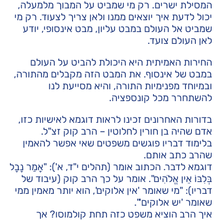
המסילת ישרים. רק מי שמביט על המבוך מלמעלה,
יכול לדעת איך יוצאים ממנו ולאן צריך לצעוד. רק מי
שמביט אל העולם במבט עליון, מבט אינסופי, יודע
לאן העולם צועד.
החירות האמיתית היא היכולת להביט על העולם
במבט של אינסוף. את המבט הזה מקבלים מהתורה,
ובמיוחד מפנימיות התורה, והיא מסייעת לנו
להשתחרר מכל קונספציה.
בדורות האחרונים זכינו לראות דוגמא לאישיות כזו,
אדם שהיה בן חורין לחלוטין – הרב קוק זצ"ל.
בלימוד דבריו פוגשים משפטים שאי אפשר להאמין
שהרב כתב אותם.
דוגמא לדבר. הכתוב אומר (תהלים י"ד, א'): "אָמַר נָבָל
בְּלִבּוֹ אֵין אֱלֹהִים". אומר על כך הרב קוק (עיבוד של
דבריו): "מי שאומר 'אין אלוקים', הוא יותר מאמין ממי
שאומר 'יש אלוקים'".
איך הרב הוציא משפט כזה תחת קולמוסו? אך