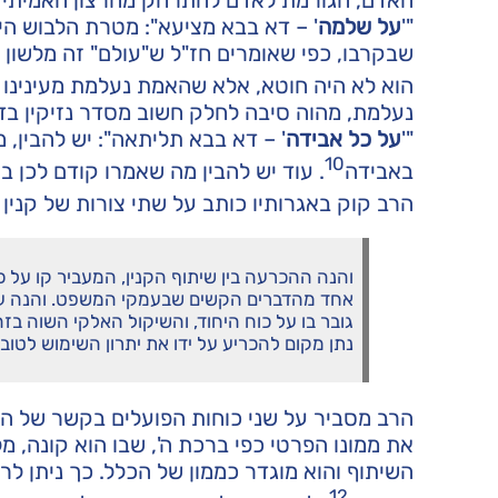
האדם, הגורמת לאדם להתרחק מהרצון האמיתי 
"'
על שלמה
' – דא בבא מציעא": מטרת הלבוש הי
שבקרבו, כפי שאומרים חז"ל ש"עולם" זה מלשון
הוא לא היה חוטא, אלא שהאמת נעלמת מעינינו ו
נעלמת, מהוה סיבה לחלק חשוב מסדר נזיקין בד
"'
על כל אבידה
' – דא בבא תליתאה": יש להבין, 
10
באבידה
. עוד יש להבין מה שאמרו קודם לכן 
הרב קוק באגרותיו כותב על שתי צורות של קנין
והנה ההכרעה בין שיתוף הקנין, המעביר קו על כו
אחד מהדברים הקשים שבעמקי המשפט. והנה על
גובר בו על כוח היחוד, והשיקול האלקי השוה בז
נתן מקום להכריע על ידו את יתרון השימוש לטוב
הרב מסביר על שני כוחות הפועלים בקשר של האדם
את ממונו הפרטי כפי ברכת ה', שבו הוא קונה, מל
השיתוף והוא מוגדר כממון של הכלל. כך ניתן ל
12