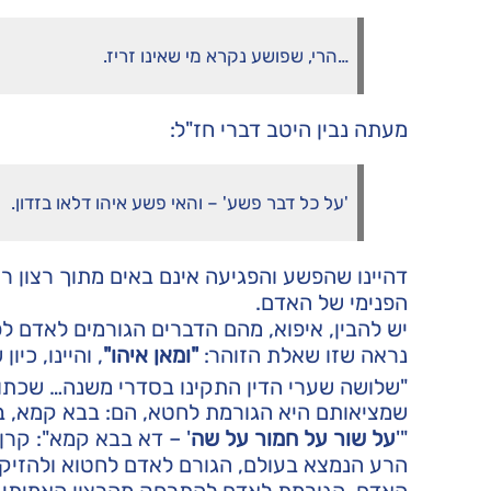
…הרי, שפושע נקרא מי שאינו זריז.
מעתה נבין היטב דברי חז"ל:
'על כל דבר פשע' – והאי פשע איהו דלאו בזדון.
דהיינו שהפשע והפגיעה אינם באים מתוך רצון רע
הפנימי של האדם.
יש להבין, איפוא, מהם הדברים הגורמים לאדם ל
נראה שזו שאלת הזוהר:
"ומאן איהו"
, והיינו, כי
"שלושה שערי הדין התקינו בסדרי משנה… שכתוב
שמציאותם היא הגורמת לחטא, הם: בבא קמא, בב
"'
על שור על חמור על שה
' – דא בבא קמא": קרן 
הרע הנמצא בעולם, הגורם לאדם לחטוא ולהזיק