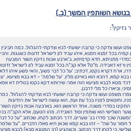
בנושא השותפין המשך (ב.)
1
נזיקין
:
פט ועשו צדקה כי קרובה ישועתי לבא וצדקתי להגלות'. כמה חביבין
קמיה בכל זמנא וזמנא, איהו עביד לון לישראל זדונות כשגגות. והכי
 בסדרי מתניתא, חדא קדמיתא, ב'ארבע אבות נזיקין השור המבעה
ן ורזא דאבידה. מ"ט? אלא קב"ה בכל זמנא עביד לון לישראל זדונות
דרו, ארח דקרא נקטו, דכתיב: 'על כל דבר פשע', והאי פשע איהו דלאו
 בבא קמא, דהכא הוא באיינון מלין. 'על שלמה' – דא בבא מציעא. 'על
דכד מטא לבבא מציעא הוה אמר: שירותא דקא נקטו בטלית דא אמא
י, וביארו כל מלי דרבנן.
שמרו משפט ועשו צדקה כי קרובה ישועתי לבא וצדקתי להגלות". כמה
יו, וחוטאים לפניו בכל עת ועת, הוא עושה לישראל את הזדונות
 התקינו בסדרי משנה. אחד הראשון הוא, בארבעה אבות נזיקין השור
ער השלישי הוא שותפין וסוד האבידה. מהו הטעם, אלא הקב"ה בכל
 המשנה שכך סדרו בג' שערים, דרך הכתוב לקחו, שכתוב "על כל דבר
על חמור על שה" – זהו בבא קמא שכאן היא מאלו הדברים. "על שלמה
לישי. כי לקחו דרך הכתוב. וכשהגיע (רב המנונא סבא) לבבא מציעא