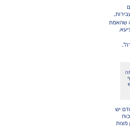
ם
בירות,
ה שהאמת
יעא.
ה".
זה
ף
ש
דם יש
כוח
 מצות