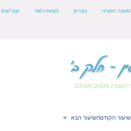
מאגר התורני
בוגרים
הוצאה לאור
שבו"שים
ן – חלק ב'
ה׳תשס״ג
07/09/2003
יעור הקודם
השיעור הבא
»