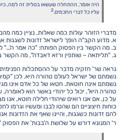
היה אומר, ההתחלה שעשאו בטלית זה למה, כיון
2
עליו כל דברי החכמים.
מדברי הזוהר עולות כמה שאלות, נציין כמה מהם:
א. מדוע הקב"ה הופך לישראל זדונות לשגגות אף 
ב. מה הקשר בין הפסוק הפותח: "כה אמר ה'…" ל
ג. "תליתאה – שותפין ורזא דאבדה", מה הקשר 
נראה שר' חזקיה מדבר על ההסתכלות הפנימית
נשמתם של ישראל לעולם טהורה היא. לכן "קמיה 
נשמתם אינה חוטאת. חטאו של כל אדם אינו מגי
טהורה היא", יכול כל יהודי באשר הוא לאומרה,
על כן, אם אנו רואים שיהודי חלילה חוטא, אנו מ
כוחות חיצוניים הם שהטו לבבו ומעשיו וגרמו ל
להם זדונות כשגגות, והיינו שאף את הזדונות אנו
ר' המנונא דורש על שלושת ה'בבות' את הפסוק "ע