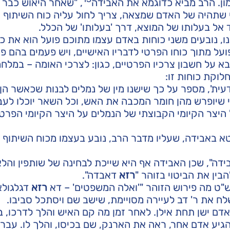
ון. הרב מביא כדוגמא את האבידה
, "שאחר היאוש כבר 
די שתהיה של האדם שמצאה, צריך לחול עליה כוח השיתוף 
אל בעלותו של המוצא, דרך 'בעלותו' של הכלל.
, נובעים משני כוחות באדם עצמו מתוכם פועל הוא את כ
ועל מתוך כוחו הפרטי לדבריו האישיים, ויש פעמים בהם פו
א על חשבון צרכיו הפרטיים, כגון: לצרכי האומה – במלח
לוקת כוחות זו:
ית', מספר על כך שישנו מין של נמלים לבנות שכאשר הן 
שיופרש מהן חומר המכבה את האש, וכל השאר יוכלו לעב
צר הקיומי הקבוצתי של הנמלים על היצר הקיומי הפרטי
א באבידה, שעליו מדבר הרב, נובע בעצמו מכוח השיתוף 
אבידה", שכן האבידה אף היא שייכת לבחינה של שותפין והל
בין את הביטוי בזוהר "
רזא
דאבדה".
ט מה פירוש הזוהר "'ואלה המשפטים' – דא
רזא
דגלגולא
ח את ר' דב לעיירה מסויימת, שישב שם ויסתכל סביבו.
דם ישן תחת אילן. לאחר זמן מה קם האיש והלך לדרכו, ב
יע אדם אחר, ראה את הארנק, שם בכיסו, והלך לו. עבר 