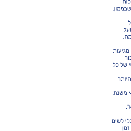
כוח
שבממון,
ל
על
מה,
מגיעות
ור
 של כל
היותר
א משנת
".
לי לשים
זמן