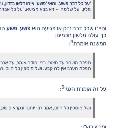
'על כל דבר פשע', והאי 'פשע' איהו דלאו בזדון,
ומ
מלין. 'על שלמה' – דא בבא מציעא. 'על כל אבדה
והיינו שכל דבר נזק או פגיעה הוא
פשע
.
פשע
הוא
כך עולה מלשון חכמים:
4
המשנה אומרת
:
תפלת השחר עד חצות. רבי יהודה אומר, עד ארב
תפלת הערב אין לה קבע. ושל מוספין כל היום. רב
5
על זה אומרת הגמ'
:
ושל מוספין כל היום, אמר רבי יוחנן: ונקרא פושע.
ופרש רש"י: