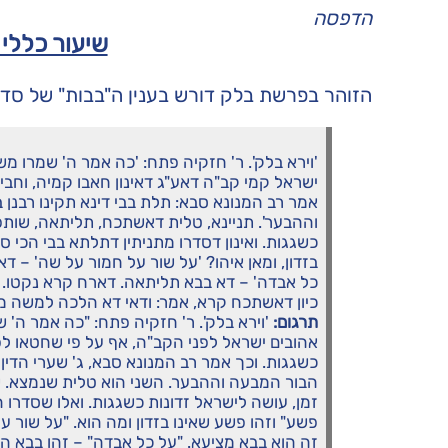
הדפסה
שיעור כללי 
הזוהר בפרשת בלק דורש בענין ה"בבות" של סדר 
'וירא בלק'. ר' חזקיה פתח: 'כה אמר ה' שמרו מש
ישראל קמי קב"ה דאע"ג דאינון חאבו קמיה, וחבין 
אמר רב המנונא סבא: תלת בבי דינא תקינו רבנן
וההבער'. תניינא, טלית דאשתכח, תליתאה, שותפי
כשגגות. ואינון דסדרו מתניתין דתלתא בבי הכי ס
בזדון, ומאן איהו? 'על שור על חמור על שה' – דא
כל אבדה' – דא בבא תליתאה. דארח קרא נקטו. 
כיון דאשתכח קרא, אמר: ודאי דא הלכה למשה מסינ
תרגום:
'וירא בלק'. ר' חזקיה פתח: "כה אמר ה' 
אהובים ישראל לפני הקב"ה, אף על פי שחטאו לפנ
כשגגות. וכך אמר רב המנונא סבא, ג' שערי הדין
הבור המבעה וההבער. השני הוא טלית שנמצא. ש
זמן, עושה לישראל זדונות כשגגות. ואלו שסדרו
פשע" וזהו פשע שאינו בזדון ומה הוא. "על שור 
זה הוא בבא מציעא. "על כל אבדה" – זהו בבא הש