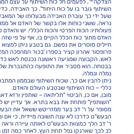
הצדקה
. לפעמים חל כוח השיתוף על עצם הממ
השיתוף גובר בו על כוח היחוד". כך האבידה, כ
שעל ידי כך עוברת האבידה מבעלותו של המאבד 
נראה, ששני כוחות אלו בקשר של האדם אל ממונו
פעולותיו: הכוח הפרטי והכוח הכללי. יש והאדם פ
האדם מתוך כוח הכלל הקיים בו, אף על פי שזה ב
חיילים מוסרים את נפשם. גם בטבע ניתן למצוא ח
פרופסור אהרון קציר בספרו 'בכור המהפכה המדע
לאש, הקבוצה שמגיעה ראשונה נכנסת לאש כדי 
בבטחה. הוא מסביר את התופעה כהתגברות של הי
נמלה ונמלה.
ניתן להבין אם כך, שכוח השיתוף שבממון המתבט
כללי – כוח השיתוף שבטבע העולם והאדם.
מובן, אם כן, הביטוי "תליתאה – שותפין ורזא ד
"השותפין" פותחת את בבא בתרא. אך עדיין יש לה
מסופר על ר' דב בער ממזריטש ששאל את הבעש"
הבעש"ט כדרכו לא ענה תשובה מיידית, כי אם של
ר' דב הלך כמצוות הבעש"ט לאותה עיירה וראה א
לב לכך שארנקו נפל תחת העץ. לאחר כמה זמן הג