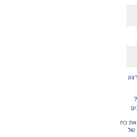
צון
?
ים
 את כח
 של