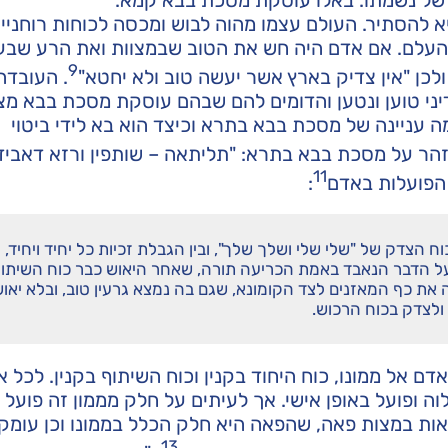
של נשמתו. באלו עוסקת מסכת בבא קמא.
א להסתיר. העולם עצמו מהוה לבוש ומכסה לכוחות רוחניי
 העלם. אם אדם היה חש את הטוב שבמצוות ואת הרע שבע
9
לכן "אין צדיק בארץ אשר יעשה טוב ולא יחטא"
. העובד
יני טוען ונטען והדומים להם שבהם עוסקת מסכת בבא מצ
מה עניינה של מסכת בבא בתרא וכיצד הוא בא לידי ביטוי
בזהר על מסכת בבא בתרא: "תליתאה – שותפין ורזא דאביד
11
 הפועלות באדם
:
ח הצדק של "שלי שלי ושלך שלך", ובין הגבלת זכיות כל יחיד ויחיד, 
 הדבר הנאבד באמת הכריעה תורה, שאחר היאוש כבר כוח השיתו
ה את כף המאזנים לצד הקומונא, שגם בה נמצא גרעין טוב, ובלא יאו
 ולצדק בכוח הרכוש.
 אל ממונו, כוח היחוד בקנין וכוח השיתוף בקנין. לכל א
וה ופועל באופן אישי. אך לעיתים על חלק מממון זה פועל 
ראות במצות פאה, שהפאה היא חלק הכלל בממונו וכן עומק
13