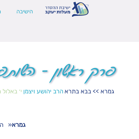
הישיבה
ה
פרק ראשון – השותפי
גמרא
>>
בבא בתרא
הרב יהושע ויצמן
י׳ באלול 
גמרא
«
הש