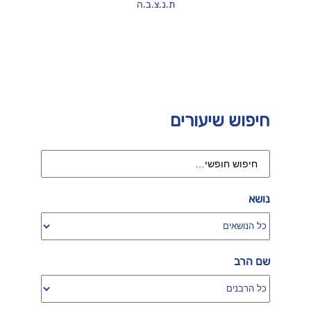
ת.נ.צ.ב.ה
חיפוש שיעורים
נושא
שם הרב