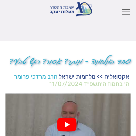
פחד במלחמה – מותר? אסור? רגש טבעי?
אקטואליה
>>
מלחמות ישראל
הרב מרדכי פרומר
ה׳ בתמוז ה׳תשפ״ד
11/07/2024