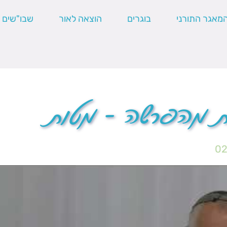
מאגר התורני
בוגרים
הוצאה לאור
שבו"שים
ות מהפרשה – מטות
0