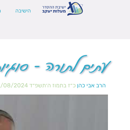
הישיבה
ה
עתים לתורה – סוגי
הרב אבי כהן
כ״ז בתמוז ה׳תשפ״ד
2/08/2024