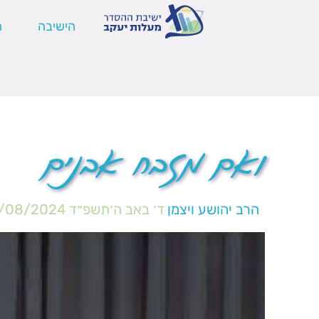
הישיבה
ה
ואם מזבח אבנים
הרב יהושע ויצמן
ד׳ באב ה׳תשפ״ד
/08/2024