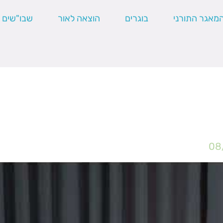
מאגר התורני
בוגרים
הוצאה לאור
שבו"שים
08