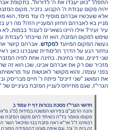
התפלל "כאן יעבדו את ה' לדורות". בתקופת אב
יהיה מקום עבודת ה' הקבוע. נזכיר, מקום המזבח 
אלא שעכשיו אברהם מוסיף לו עוד מימד, הוא מק
מניין בא לאברהם החזון המעניין הזה? מה רע ב
עיר ועיר? אילו היינו נשארים לעבוד בבמות, לא 
שימש למקום המזבח, הוא זה שייבחר לעבודת עו
נעשה המקום המיועד
למקדש
. אברהם קישר את 
נחזור רגע על הדרך הלימודית שעברנו כאן: ראינ
שני דינים, שתי בחינות. בחינה אחת לפיה המזב
מזכיר שם רק את אברהם אבינו, שכן הוא זה שה
בפני עצמה, והוא מקושר לאנושות עוד מראשיתה,
את המושג "שני דינים" פיתח ר' חיים מבריסק ו
הגרי"ז, שגם מתייחס לעניין המזבח בעיניים של "ש
חדושי הגרי"ז מסכת בכורות דף יז עמוד ב
והנה הרמב"ם בפירוש המשנה במידות (פ"ג מ"א)
מקומו ונאמר בד"ה כשיחד להם מקום המזבח שנאמ
רבותינו ז"ל אר"א ראה מזבח בנוי ומיכאל השר הגד
זה בית ה' וכו', וגם איפה מצינו דהקפידה התור