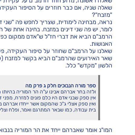
שאלה ראשונה, מדוע חוזר הרמב"ם על עקידת יצ
שאלה שניה, אם כבר חוזרים על הסיפור העקידה
"מזבח"?
נראה, מבחינה לימודית, שצריך לחפש פה "שני דינ
לומר, יש פה שני דינים במזבח. בחינה אחת של
הרמב"ם הביא את דברי חז"ל ש"אדם ממקום כפרתו
האנושות.
שאלנו על הרמב"ם שחוזר על סיפור העקידה, פעם
שאר האירועים שהרמב"ם הביא בקשר למזבח (קין
הלשון "מקדש" כלל.
ספר מורה הנבוכים חלק ג פרק מה
ולזה בחר אברהם אבינו ע"ה הר המוריה בהיותו
אין ספק שבני אדם היו כלם פונים למזרח, מפני
ואין ספק אצלי ג"כ שהמקום אשר ייחדו אברהם ב
בית עבודה, כמו שבאר המתרגם ואמר, ופלח וצלי 
המו"נ אומר שאברהם ייחד את הר המוריה בנבו