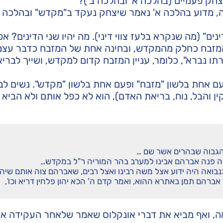
חק פעמיים (בהלכה א' ובהלכה ב')?
, מדוע בהלכה א' נאמר שיצחק נעקד ב"מקדש" ובהלכה ב
ים" (מה שנקרא בלעז צווי דיני). מה יהיו שני הדינים? א
 המזבח כחלק מהמקדש, ובחינה אחת של המזבח כדבר עצמ
 נברא", כלומר, עניין המזבח קדום למקדש, ושייך לברי
 אחת בלשון "מזבח" ופעם אחת בלשון "מקדש". נשים לב 
 והבל, נוח, בריאת האדם), הוא לא כפל אותם ולא הביא 
 הגבוה שבהרים אשר שם …
 זה פנה אברהם אבינו למערב בהר המוריה ר"ל במקדש…
נבואה היה ידוע אצל משה רבינו ואצל רבים, שאברהם צוה אותם שיה
אברהם תמן באתרא ההוא, ואמר קדם ה' הכא יהון פלחין דריא וכו',
אה, ואף מביא את דברי אונקלוס שאמר שלאחר העקידה א