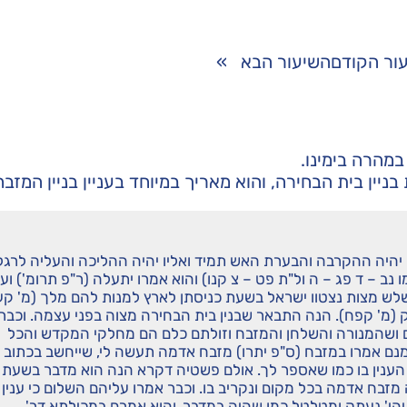
ור הקודם
השיעור הבא
»
במהרה בימינו.
יין בית הבחירה, והוא מאריך במיוחד בעניין בניין המזבח
ו יהיה ההקרבה והבערת האש תמיד ואליו יהיה ההליכה והעליה לרגל
נב – ד פג – ה ול"ת פט – צ קנו) והוא אמרו יתעלה (ר"פ תרומ') וע
ב) שלש מצות נצטוו ישראל בשעת כניסתן לארץ למנות להם מלך (מ' קע
(מ' קפח). הנה התבאר שבנין בית הבחירה מצוה בפני עצמה. וכבר
ם ושהמנורה והשלחן והמזבח וזולתם כלם הם מחלקי המקדש והכל
אמנם אמרו במזבח (ס"פ יתרו) מזבח אדמה תעשה לי, שייחשב בכתוב
הענין בו כמו שאספר לך. אולם פשטיה דקרא הנה הוא מדבר בשעת
זבח אדמה בכל מקום ונקריב בו. וכבר אמרו עליהם השלום כי ענין 
יהי' נעתק ומטלטל כמו שהיה במדבר. והוא אמרם במכילתא דר'