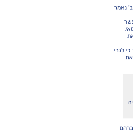
' נאמר
פשר
אי.
את
כי לגבי
את
יה
ברהם