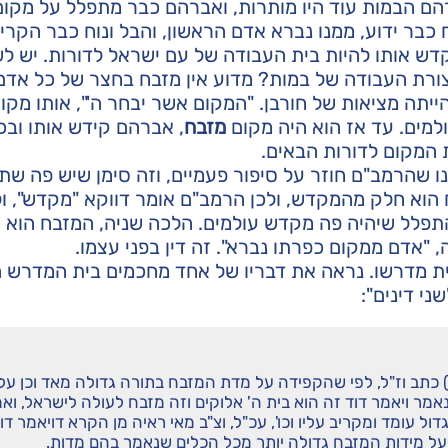
רהם הבמות עוד היו מותרות, ואברהם כבר מתפלל על מקו
כבר ידוע, ממנו נברא אדם הראשון, והבל ונוח כבר הקריבו
דש אותו להיות בית העבודה של עם ישראל לדורות. יש ל
צורת העבודה של במות? מדוע אין מזבח בחצר של כל אדם
הייתה מציאות של חורבן. "המקום אשר יבחר ה'", אותו מק
למים. עד אז הוא היה מקום
מזבח
,
אברהם קידש אותו ובכ
המקום לדורות הבאים.
ו שהרמב"ם חוזר על סיפור פעמיים, וזה סימן שיש פה שתי
ח הוא חלק מהמקדש, ולכן הרמב"ם אומר דווקא "מקדש", ול
תפלל שיהיה פה מקדש עולמים. הלכה שניה, המזבח הוא 
 "אדם ממקום כפרתו נברא". זה דין בפני עצמו.
בית מדרשו. נראה את דבריו של אחד מחכמים בית המדרש ה
ני דינים":
 כתב וז"ל, לפי שהקפידה על מדת המזבח בתורה גדולה מאד וכן על
ר ויאמר דוד זה הוא בית ה' אלוקים וזה מזבח לעולה לישראל, ואמ
ול עומד ומקריב עליו וכו', עכ"ל, וצ"ב מאי ראיה מן הקרא דויאמר דו
ה על מידות המזבח גדולה יותר מכל הכלים שנאמר בהם מדות.