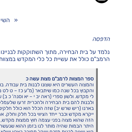
«
השיע
הדפסה
נלמד על בית הבחירה, מתוך השתוקקות לבניינו 
הרמב"ם כולל את עשיית כל כלי המקדש במצוות בנ
ספר המצוות לרמב"ם מצות עשה כ
והמצוה העשרים היא שצונו לבנות בית עבודה. ב
והקבוץ בכל שנה כמו שיתבאר (מ"ע כז – ט לט מו 
לי מקדש. ולשון ספרי (ראה יב י – יא וסנה' כ 
ולבנות להם בית הבחירה ולהכרית זרעו שלעמלק 
בארנו (ריש שרש יב) שזה הכלל הוא כולל חלקי
ייקרא מקדש וכבר ייחד הציווי בכל חלק וחלק. 
הזה שהוא מצוה בפני עצמה חוץ ממצות מקדש, 
היתר הבמות שהיה מותר לנו בזמן ההוא שנעשה מ
הוא שצוה לבנות מזבח שיהי' מחובר בארץ ושלא 