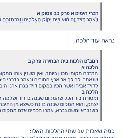
דברי הימים א פרק כב פסוק א
וַיֹּ֣אמֶר דָּוִ֔יד זֶ֣ה ה֔וּא בֵּ֖ית יְקֹוָ֣ק הָאֱלֹהִ֑ים וְזֶה־מִּזְבֵּ֥חַ
נראה עוד הלכה:
רמב"ם הלכות בית הבחירה פרק ב
הלכה א
המזבח מקומו מכוון ביותר, ואין משנין אותו ממ
שנאמר ולך לך אל ארץ המוריה ונאמר בדברי הימ
לדויד אביהו אשר הכין במקום דויד בגרן ארנן היבו
הלכה ב
ומסורת ביד הכל שהמקום שבנה בו דוד ושלמה ה
יצחק, והוא המקום שבנה בו נח כשיצא מן התיבה,
כשנברא ומשם נברא, אמרו חכמים אדם ממקום כ
כמה שאלות על שתי ההלכות האלו: