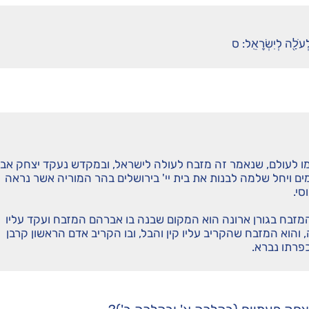
 לְעֹלָ֖ה לְיִשְׂרָאֵֽל: ס
קומו לעולם, שנאמר זה מזבח לעולה לישראל, ובמקדש נעקד יצחק אבינ
ים ויחל שלמה לבנות את בית יי' בירושלים בהר המוריה אשר נראה
סי.
מזבח בגורן ארונה הוא המקום שבנה בו אברהם המזבח ועקד עליו
 והוא המזבח שהקריב עליו קין והבל, ובו הקריב אדם הראשון קרבן
פרתו נברא.