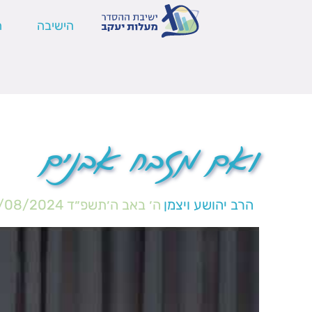
הישיבה
ה
ואם מזבח אבנים
הרב יהושע ויצמן
ה׳ באב ה׳תשפ״ד
/08/2024