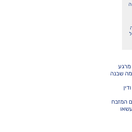
ה
ל
 מרגע
מה שבנה
דין
ם המזבח
עשאו