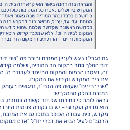
והנראה בזה דהנה ביאור האי קרא דזה בית ה' בי
המקדש בירושלים נאסרו כל המקומות כולן לבנות ב
בירושלים בלבד ובהר המוריה שבה נאמר ויאמר דו
מנוחתי עדי עד, עכ"ל, מבואר בזה דהקרא הזה נ
בקדושה ראשונה שקדשה שלמה שהוא קידש העזרה
המקום לבית ה' וכו', אלא שמלבד קידוש איכא די
המקומות והיינו דזהו דכתיב דהמקום הזה נבחר ל
גם הגרי"ז ניגש לעניין המזבח ובירר פה "שני דיני
דוד המלך
בחר
במקום הר המוריה, ושלמה
קידש
זה, נאסרו הבמות והמקום התייחד לעבודת ה'.
את בית המקדש וקידש את המקום.
"שני הדינים" שעשה פה הגרי"ז, נפגשים בעומק ע
במזבח כחלק מהמקדש:
נראה לומר כי בחירתו של דוד קשורה במזבח, ב
הוא מדויק ועקרוני – יש בו נקודה פנימית היו
מקדש, בית עבודה הכולל בתוכו גם את המזבח, 
הרמב"ם לעיל הביא את דברי חז"ל "אדם ממקום 