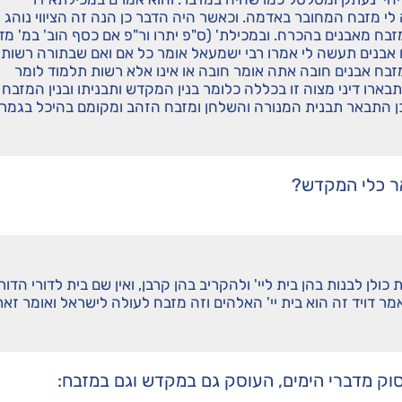
 מזבח המחובר באדמה. וכאשר היה הדבר כן הנה זה הציווי נוהג
בח מאבנים בהכרח. ובמכילת' (ס"פ יתרו ור"פ אם כסף הוב' במ' מד
 אבנים תעשה לי אמרו רבי ישמעאל אומר כל אם ואם שבתורה רשות 
בח אבנים חובה אתה אומר חובה או אינו אלא רשות תלמוד לומר
בארו דיני מצוה זו בכללה כלומר בנין המקדש ותבניתו ובנין המזבח
כן התבאר תבנית המנורה והשלחן ומזבח הזהב ומקומם בהיכל בגמר
ר כלי המקדש?
לן לבנות בהן בית ליי' ולהקריב בהן קרבן, ואין שם בית לדורי הדור
ר דויד זה הוא בית יי' האלהים וזה מזבח לעולה לישראל ואומר זאת
ק מדברי הימים, העוסק גם במקדש וגם במזבח: