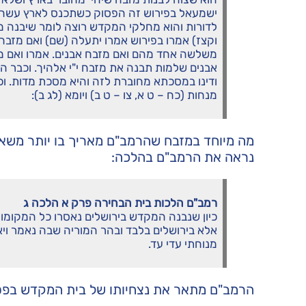
ישמעאל בפירוש זה הפסוק כשתכנס לארץ עשה לי
לדורות והוא מחלקי המקדש רוצה לומר שיבנה מז
וקצז) אמרו בפירוש אמרו יתעלה (שם) ואם מזבח
משלשה אחד מהם ואם מזבח אבנים. אמרו ואם מז
אבנים שלמות תבנה את מזבח י"י אלהיך. וכבר הת
ודינו במסכתא מחוברת לזה והיא מסכת מדות. ו
מנחות (כח – ט א, צו – ט ב) ויומא (לג ב):
מה מיוחד במזבח שהרמב"ם מאריך בו יותר משא
נראה את הרמב"ם בהלכה:
רמב"ם הלכות בית הבחירה פרק א הלכה ג
כיון שנבנה המקדש בירושלים נאסרו כל המקומות כו
אלא בירושלים בלבד ובהר המוריה שבה נאמר ויאמ
מנוחתי עדי עד.
הרמב"ם מתאר את נצחיותו של בית המקדש בפסו