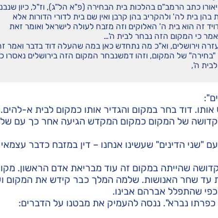
אורו כתב הרמב"ם בהלכות בית הבחירה (פ"א הל"ג), וז"ל, כיון שנבנ
הן בית לה' ולהקריב בהן קרבן ואין שם בית לדורי הדורות אלא
יד זה הוא בית ה' האלוקים וזה מזבח לעולה לישראל ואומר זאת
אמר כי המקום הזה נבחר לבית ה'…
 וירושלים, וא"כ מה נתחדש כאן במה שהעלה דוד בדבר ואמר זה
ן "בחירה" של המקום, וזהו דמשנבחר המקום הזה בירושלים נאסרו כ
בית ה',
ם":
אותו. דוד בחר במקום והגדיר אותו כמקום לבית א-להים.
 הקדושה של המקום כמקום המקדש הגיעה אחר כך עם של
ם "שני הדינים" שעשינו אנחנו – דין במזבח כדבר עצמאי ו
קדושה שהייתה במקום זה עוד מבריאת אדם הראשון. מקו
רדת עד שחר האנושות. שלמה המלך כבר קידש את המקום ו
כפי שהתפלל אברהם אבינו.
כפרתו נברא". ננסה להעמיק את מבטנו על הדברים: