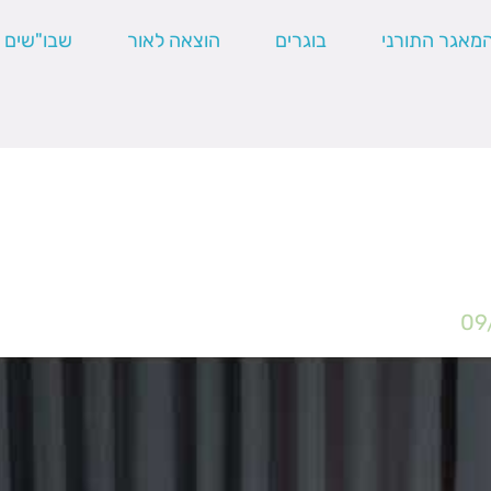
מאגר התורני
בוגרים
הוצאה לאור
שבו"שים
09