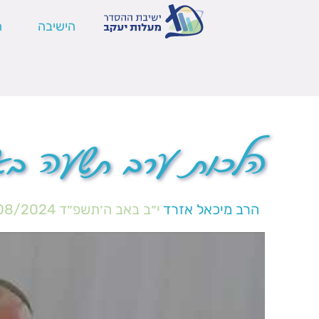
הישיבה
ה
הלכות ערב תשעה בא
הרב מיכאל אזרד
י״ב באב ה׳תשפ״ד
08/2024