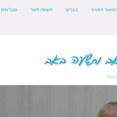
מאגר התורני
בוגרים
הוצאה לאור
שבו"שים
ב ותשעה באב
16/