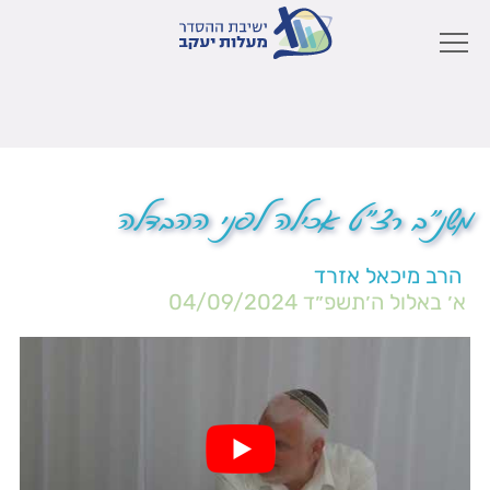
משנ"ב רצ"ט אכילה לפני ההבדלה
הרב מיכאל אזרד
א׳ באלול ה׳תשפ״ד
04/09/2024