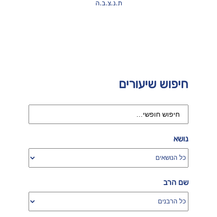
ת.נ.צ.ב.ה
חיפוש שיעורים
נושא
שם הרב