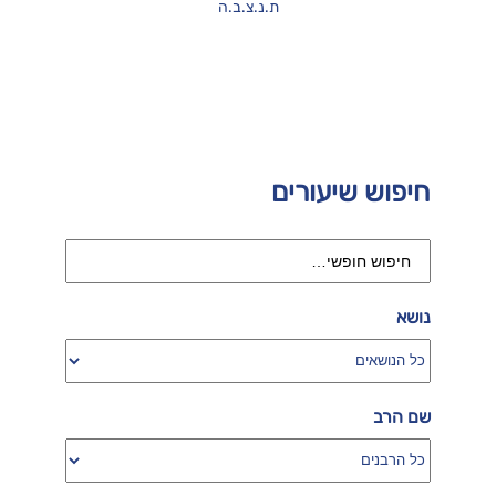
ת.נ.צ.ב.ה
חיפוש שיעורים
נושא
שם הרב