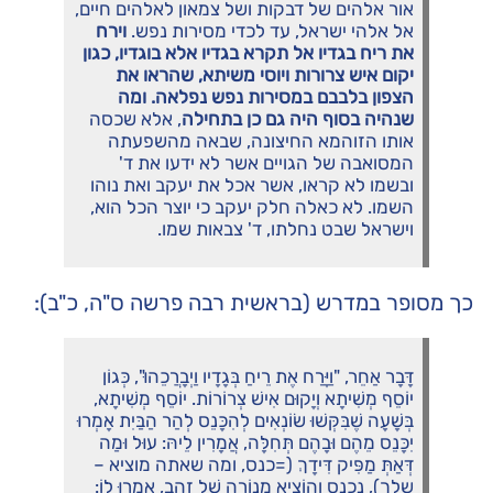
אור אלהים של דבקות ושל צמאון לאלהים חיים,
אל אלהי ישראל, עד לכדי מסירות נפש.
וירח
את ריח בגדיו אל תקרא בגדיו אלא בוגדיו, כגון
יקום איש צרורות ויוסי משיתא, שהראו את
הצפון בלבבם במסירות נפש נפלאה. ומה
שנהיה בסוף היה גם כן בתחילה
, אלא שכסה
אותו הזוהמא החיצונה, שבאה מהשפעתה
המסואבה של הגויים אשר לא ידעו את ד'
ובשמו לא קראו, אשר אכל את יעקב ואת נוהו
השמו. לא כאלה חלק יעקב כי יוצר הכל הוא,
וישראל שבט נחלתו, ד' צבאות שמו.
כך מסופר במדרש (בראשית רבה פרשה ס"ה, כ"ב):
דָּבָר אַחֵר, "וַיָּרַח אֶת רֵיחַ בְּגָדָיו וַיְבָרֲכֵהוּ", כְּגוֹן
יוֹסֵף מְשִׁיתָא וְיָקוּם אִישׁ צְרוֹרוֹת. יוֹסֵף מְשִׁיתָא,
בְּשָׁעָה שֶׁבִּקְּשׁוּ שׂוֹנְאִים לְהִכָּנֵס לְהַר הַבַּיִת אָמְרוּ
יִכָּנֵס מֵהֶם וּבָהֶם תְּחִלָּה, אֲמָרִין לֵיהּ: עוּל וּמַה
דְּאַתְּ מַפִּיק דִּידָךְ (=כנס, ומה שאתה מוציא –
שלך), נִכְנַס וְהוֹצִיא מְנוֹרָה שֶׁל זָהָב, אָמְרוּ לוֹ: