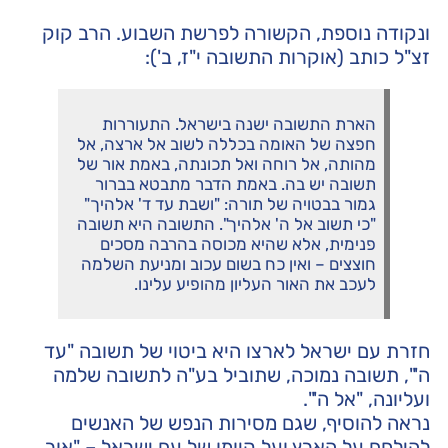
ונקודה נוספת, הקשורה לפרשת השבוע. הרב קוק
זצ"ל כותב (אוקרות התשובה י"ז, ב'):
הארת התשובה ישנה בישראל. התעוררות
חפצה של האומה בכללה לשוב אל ארצה, אל
מהותה, אל רוחה ואל תכונתה, באמת אור של
תשובה יש בה. באמת הדבר מתבטא בברור
גמור בבטויה של תורה: "ושבת עד ד' אלהיך"
"כי תשוב אל ה' אלהיך". התשובה היא תשובה
פנימית, אלא שהיא מכוסה בהרבה מסכים
חוצצים – ואין כח בשום עכוב ומניעת השלמה
לעכב את האור העליון מהופיע עלינו.
חזרת עם ישראל לארצו היא ביטוי של תשובה "עד
ה'", תשובה נמוכה, שתוביל בע"ה לתשובה שלמה
ועליונה, "אל ה'".
נראה להוסיף, שגם מסירות הנפש של האנשים
להילחם על הארץ ועל קיומו של עם ישראל – "אור