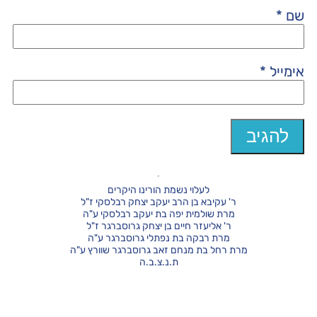
שם
*
אימייל
*
לעלוי נשמת הורינו היקרים
ר' עקיבא בן הרב יעקב יצחק רבלסקי ז"ל
מרת שולמית יפה בת יעקב רבלסקי ע"ה
ר' אליעזר חיים בן יצחק גרוסברגר ז"ל
מרת רבקה בת נפתלי גרוסברגר ע"ה
מרת רחל בת מנחם זאב גרוסברגר שוורץ ע"ה
ת.נ.צ.ב.ה