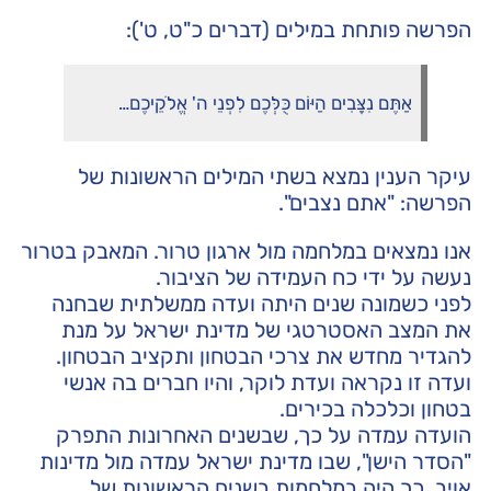
הפרשה פותחת במילים (דברים כ"ט, ט'):
אַתֶּם נִצָּבִים הַיּוֹם כֻּלְּכֶם לִפְנֵי ה' אֱלֹקֵיכֶם…
עיקר הענין נמצא בשתי המילים הראשונות של
הפרשה: "אתם נצבים".
אנו נמצאים במלחמה מול ארגון טרור. המאבק בטרור
נעשה על ידי כח העמידה של הציבור.
לפני כשמונה שנים היתה ועדה ממשלתית שבחנה
את המצב האסטרטגי של מדינת ישראל על מנת
להגדיר מחדש את צרכי הבטחון ותקציב הבטחון.
ועדה זו נקראה ועדת לוקר, והיו חברים בה אנשי
בטחון וכלכלה בכירים.
הועדה עמדה על כך, שבשנים האחרונות התפרק
"הסדר הישן", שבו מדינת ישראל עמדה מול מדינות
אויב. כך היה במלחמות בשנים הראשונות של