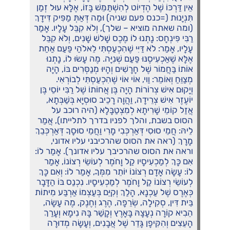
אֵין דַּרְכּוֹ שֶׁל הֶדְיוֹט לְהִשְׁתַּמֵּשׁ בָּזוֹ, אֶלָּא עוּל זְמַן
תִּנְיָנוּת (=כנס פעם שניה) וּמַה דְּאַתְּ מַפִּיק דִּידָךְ
(ומה שאתה מוציא – שלך), וְלֹא קִבֵּל עָלָיו. אָמַר
רַבִּי פִּינְחָס: נָתְנוּ לוֹ מֶכֶס שָׁלשׁ שָׁנִים, וְלֹא קִבֵּל
עָלָיו, אָמַר: לֹא דַּיִּי שֶׁהִכְעַסְתִּי לֵאלֹהַי פַּעַם אַחַת
אֶלָּא שֶׁאַכְעִיסֶנּוּ פַּעַם שְׁנִיָּה. מֶה עָשׂוּ לוֹ, נָתְנוּ
אוֹתוֹ בַּחֲמוֹר שֶׁל חָרָשִׁים וְהָיוּ מְנַסְּרִים בּוֹ, הָיָה
מְצַוֵּחַ וְאוֹמֵר: וַוי, אוֹי אוֹי שֶׁהִכְעַסְתִּי לְבוֹרְאִי.
וְיָקוּם אִישׁ צְרוֹרוֹת הָיָה בֶּן אֲחוֹתוֹ שֶׁל רַבִּי יוֹסֵי בֶּן
יוֹעֶזֶר אִישׁ צְרֵידָה, וַהֲוָה רָכֵיב סוּסְיָא בְּשַׁבְּתָא,
אֲזַל קוֹמֵי שָׁרִיתָא לְמִצְטַבָּלָא (היה רוכב על
הסוס בשבת, והלך לפניו בדרך לתלייתו), אֲמַר
לֵיהּ: חֲמֵי סוּסִי דְּאַרְכְּבִי מָרִי וַחֲמֵי סוּסָךָ דְּאַרְכְּבֵךְ
מָרָךְ (ראה את הסוס שהרכיבני עליו אדוני,
וראה את הסוס שהרכיבך עליו אדונך). אָמַר לוֹ:
אִם כָּךְ לְמַכְעִיסָיו קַל וָחֹמֶר לְעוֹשֵׂי רְצוֹנוֹ, אָמַר
לוֹ: עָשָׂה אָדָם רְצוֹנוֹ יוֹתֵר מִמְּךָ, אָמַר לוֹ: וְאִם כָּךְ
לְעוֹשֵׂי רְצוֹנוֹ קַל וָחֹמֶר לְמַכְעִיסָיו. נִכְנַס בּוֹ הַדָּבָר
כְּאֶרֶס שֶׁל עַכְנָא, הָלַךְ וְקִיֵּם בְּעַצְמוֹ אַרְבַּע מִיתוֹת
בֵּית דִּין, סְקִילָה, שְׂרֵפָה, הֶרֶג וְחֶנֶק, מֶה עָשָׂה,
הֵבִיא קוֹרָה נְעָצָהּ בָּאָרֶץ וְקָשַׁר בָּהּ נִימָא וְעָרַךְ
הָעֵצִים וְהִקִּיפָן גָּדֵר שֶׁל אֲבָנִים, וְעָשָׂה מְדוּרָה