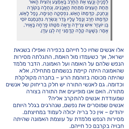
לְפָנֶיהָ וְנָעַץ אֶת הַחֶרֶב בָּאֶמְצַע וְהִצִּית הָאוּר
תַּחַת הָעֵצִים מִתַּחַת הָאֲבָנִים, וְנִתְלָה בַּקּוֹרָה
וְנֶחְנַק, קִדְּמַתּוֹ הָאֵשׁ, נִפְסְקָה הַנִּימָה, נָפַל לָאֵשׁ,
קִדְּמַתּוֹ חֶרֶב וְנָפַל עָלָיו גָּדֵר וְנִשְׂרַף. נִתְנַמְנֵם יוֹסֵי
בֶּן יוֹעֶזֶר אִישׁ צְרֵידָה וְרָאָה מִטָּתוֹ פָּרְחָה בָּאֲוִיר,
אָמַר: בְּשָׁעָה קַלָּה קְדָמַנִּי זֶה לְגַן עֵדֶן.
אלו אנשים שחיו כל חייהם בכפירה ואפילו בשנאת
ישראל, אך כשעמדו מול האמת, התגלתה מסירות
הנפש שלהם על האומה ועל האמונה. הדבר מלמד
שהאמונה היתה קיימת בנשמתם מתחילה, אלא
שהיתה מכוסה בזוהמת הרע – בחברה מקולקלת
וכדומה. גם לאנשי התורה יש חלק בריחוק של אנשים
מתורה. האם אנו מופיעים את התורה בצורה
שמעודדת אנשים להתקרב אליה?
אנשים שמוסרים את נפשם, שנהרגים בגלל היותם
יהודים – אין כל בריה יכולה לעמוד במחיצתם.
מסירות הנפש מלמדת על עוצמת האמונה שהיתה
חבויה בקרבם כל חייהם.