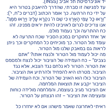
יד אוניברסיטת תל אביב (INSS).
עד לפגישה זו סברתי, שהדרך להיאבק בטרור היא
על ידי כח הרתעה. כך אומר הכתוב (דברים כ"ח, י'):
"וְרָאוּ כָּל עַמֵּי הָאָרֶץ כִּי שֵׁם ה' נִקְרָא עָלֶיךָ וְיָרְאוּ מִמֶּךָּ".
אנו צריכים לגרום לאויבינו להיות יראים מפנינו. זהו
כח ההתרעה וכך נעמוד מולם.
אך אחד החוקרים במכון הסביר שכח התרעה לא
עומד מול הטרור. כך מוכיחים כל המחקרים וכך ניתן
לראות גם במאבק שלנו מול הטרור.
מה יכול לעמוד מול הטרור ולנצח אותו? "אתם
נצבים" – כח העמידה של הציבור יכול לנצח ולמסמס
את הטרור. הטרור לא נלחם נגד הצבא, אלא נגד
הציבור. מטרתו היא להפחיד ולהרתיע את הציבור.
הציבור כולו הוא האויב של הטרור, וכח העמידה של
הציבור יקבע את תוצאות המלחמה.
אם הציבור מגיב בעוצמה, והמלחמה מולידה כוחות
ומעצימה את הציבור – זהו הנצחון על הטרור.
ראיתי לאחרונה שאמר מישהו: אם לא יוחזרו כל