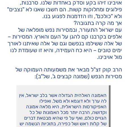
אויבינו זיהו בקע וסדק באחדות שלנו. סרבנות,
פילוגים ומחלוקות קשות. הם חשבו שאנו לא "נצבים"
ולא "כולכם", וזו הזדמנות לפגוע בנו.
אך מה קרה בתגובה?
עם ישראל התעורר, ובמסירות נפש מופלאה של
אלפים בקרבנו קם להגן על העם והארץ. המסירות –
של אלה ששילמו בנפשם וגם של אלה שאיתנו לאורך
ימים טובים – היא כח העמידה, והיא זו שעומדת לנו
מול אויבינו.
הרב קוק זצ"ל מבאר את משמעותה העמוקה של
מסירות הנפש (שמונה קבצים ג', של"ב):
האמונה האלהית הגדולה אשר בלב ישראל, אין
לה ערך ולא דוגמא ולא משל. ואפילו
האפיקורסות הישראלית, היא מלאה אמונה
וקדושה, הרבה יותר מכל האמונות של כל
הגויים כולם, ואף על פי שהיא מבטאת דברים
של קלות ראש ושל כפירה, בתוכיות הנשמה יש