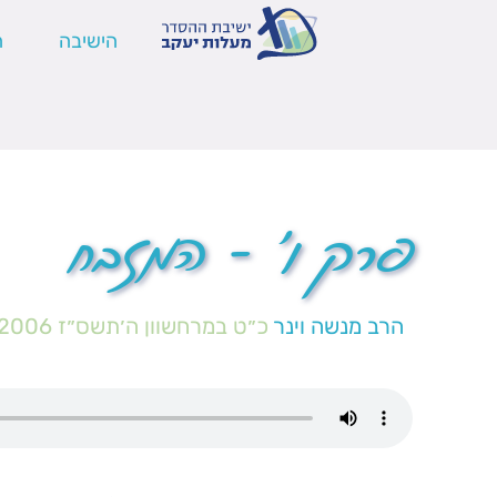
הישיבה
ה
פרק ו' – המזבח
הרב מנשה וינר
כ״ט במרחשוון ה׳תשס״ז
/2006