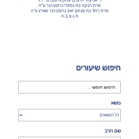
ר' אליעזר חיים בן יצחק גרוסברגר ז"ל
מרת רבקה בת נפתלי גרוסברגר ע"ה
מרת רחל בת מנחם זאב גרוסברגר שוורץ ע"ה
ת.נ.צ.ב.ה
חיפוש שיעורים
נושא
שם הרב