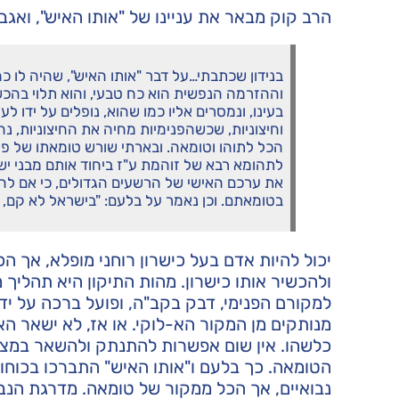
הרב קוק מבאר את עניינו של "אותו האיש", ואגב
בנידון שכתבתי…על דבר "אותו האיש", שהיה לו 
וההזרמה הנפשית הוא כח טבעי, והוא תלוי בהכשר:
בעינו, ונמסרים אליו כמו שהוא, נופלים על ידו ל
וחיצוניות, שכשהפנימיות מחיה את החיצוניות, 
הכל לתוהו וטומאה. ובארתי שורש טומאתו של פו
לתהומא רבא של זוהמת ע"ז ביחוד אותם מבני י
את ערכם האישי של הרשעים הגדולים, כי אם לה
בטומאתם. וכן נאמר על בלעם: "בישראל לא קם, א
יכול להיות אדם בעל כישרון רוחני מופלא, אך הכ
ולהכשיר אותו כישרון. מהות התיקון היא תהליך
למקורם הפנימי, דבק בקב"ה, ופועל ברכה על ידי 
מנותקים מן המקור הא-לוקי. או אז, לא ישאר הא
כלשהו. אין שום אפשרות להתנתק ולהשאר במצב 
הטומאה. כך בלעם ו"אותו האיש" התברכו בכוחות ר
נבואיים, אך הכל ממקור של טומאה. מדרגת הנבו