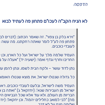
הדפסה
לא הניח הקב"ה לעכו"ם פתחון פה לעתיד לבוא
"וירא בלק בן צפור". זה שאמר הכתוב: (דברים לב
פתחון פה לע"ל לומר שאתה רחקתנו. מה עשה ה
לעובדי כוכבים.
העמיד שלמה מלך על ישראל ועל כל הארץ, וכן ע
החריבו וחרף וגדף ואמר: (ישעיה יד) "אעלה על ב
נתן לדוד עושר – ולקח הבית לשמו. ונתן להמן 
כל גדולה שנטלו ישראל, את מוצא שנטלו האומות 
העמיד משה לישראל, ובלעם לעובדי כוכבים. ראה מ
ישראל מן העבירות שנא': (יחזקאל ג) "ואתה בן א
הבריות מן העולם. ולא עוד אלא שכל הנביאים היו
מח) "לבי למואב כחלילים יהמה". וכן יחקאל: (יח
שלימה חנם על לא דבר.