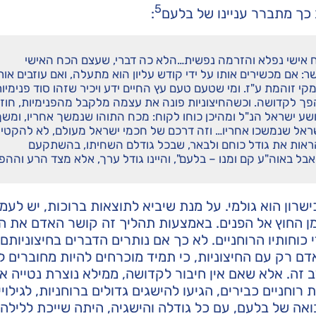
5
 כך מתברר עניינו של בלעם
:
כח אישי נפלא והזרמה נפשית…הלא כה דברי, שעצם הכח האישי
 אם מכשירים אותו על ידי קודש עליון הוא מתעלה, ואם עוזבים אות
עמקי זוהמת ע"ז. ומי שטעם טעם עץ החיים ידע ויכיר שזהו סוד פנימיו
נהפך לקדושה. וכשהחיצוניות פונה את עצמה מלקבל מהפנימיות, חוז
שע ישראל הנ"ל ומהיכן כוחו לקוח: מכח התוהו שנמשך אחריו, ומשך
שראל שנמשכו אחריו… וזה דרכם של חכמי ישראל מעולם, לא להקטין
ראות את גודל כוחם ולבאר, שבכל גודלם השחיתו, בהשתקעם
בל באוה"ע קם ומנו – בלעם", והיינו גודל ערך, אלא מצד הרע וההפו
ישרון הוא גולמי. על מנת שיביא לתוצאות ברוכות, יש לעמו
 מן החוץ אל הפנים. באמצעות תהליך זה קושר האדם את ה
כוחותיו הרוחניים. לא כך אם נותרים הדברים בחיצוניותם,
דם רק עם החיצוניות, כי תמיד מוכרחים להיות מחוברים ל
זה. אלא שאם אין חיבור לקדושה, ממילא נוצרת נטייה א
וחניים כבירים, הגיעו להישגים גדולים ברוחניות, לגילויי
אה של בלעם, עם כל גודלה והישגיה, היתה שייכת ללילה,