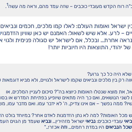
1
ה רוח הקדש מעובדי כוכבים – שזה עמד מהם, וראה מה עשה
.
 ישראל ואומות העולם: לאלו קמו מלכים, חכמים ונביאים, 
ים – לרע. אלא שיש לשאול: האמנם יש כאן שוויון הזדמנוי
ראה אחרת… ובכלל, אם לישראל יש סגולה פנימית ולגוי אין
 יהודי, התוצאות היו חיוביות יותר!
 שלא היה כל כך גרוע?
וה רק בין מלכים ונביאים שקמו לישראל ולגויים, ולא מביא דוגמאות 
 את מוצא שנטלו האומות כיוצא בה"? סיכום לעניין המלכים, או
שני הנושאים, ואם כך היה מתאים שיופיע בפתיחת המדרש או בסופ
יו? ממה נפשך – אם אינו צדיק, ה' לא ידבר עמו. ואם מדבר עמו, מ
 מכל האומות? למה לא נתן הזדמנות לאדם אחר? במיוחד בולט הד
יאי
עובדי כוכבים:
נביאי
ישראל מזהירין…
ונביא
שעמד מן הגוים העמי
שכל הנביאים
היו במדת רחמים…
וזה
אכזרי…"