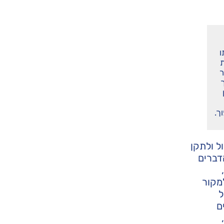
ו
ת
ר
ך.
ל ולתקן
דברים
מקור
ל
ם