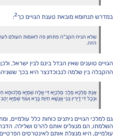
2
במדרש תנחומא מובאת טענת הגויים כך
:
שלא הניח הקב"ה פתחון פה לאומות העולם לעתי
הזה.
הגויים טוענים שאין הבדל בינם לבין ישראל, ולכ
ההקבלה בין שלמה לנבוכדנצר היא בכך ששניהם 
אַנְתְּ מַלְכָּא מֶלֶךְ מַלְכַיָּא דִּי אֱלָהּ שְׁמַיָּא מַלְכוּתָא חִ
וּבְכָל דִּי דָיְרִין בְּנֵי אֲנָשָׁא חֵיוַת בָּרָא וְעוֹף שְׁמַיָּא יְהַב ב
גם למלכי הגויים ניתנים כוחות כלל עולמיים, ו
השלמתו, הם מנצלים אותם להרס ושלילה. הדבר 
עולמיים, היא מנצלת אותם לאינטרסים הפרטיים 