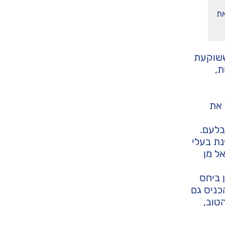
את
ששוקעת
ת,
 את
בלעם.
נת בעלי
ל מן
 ביחס
כניס גם
טוב,