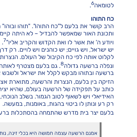
6
לטומאה
.
כח התוהו
הרב קושר את בלעם ל"כח התוהו". "תוהו ובוהו
ותכונת האור שמאפשר להבדיל – לא היתה קיימת. 
7
ויודע ה' את אשר לו ואת הקדוש והקריב אליו"
. 
יש ישראל, ויש גויים; יש כוהנים ויש לויים. רק 
לקלוט אותה לפי כח הקיבול של העולם. הנצרות
8
ונפלה ברשעה גדולה
. גם בלעם מצטרף לאותה
ברשעה ובתוהו מבקש לקלל את ישראל ולשבש את
הזיקה בין בלעם, הנצרות והרשעה, מתוארת אצל
כותב על תפקידה של הרשעה בעולם, שהיא יצירה
האידיאלי ויש לשאוף לטוב הגמור. בשלב הנוכחי,
רק רע ונותן לו ביטוי בהגות, באומנות, במעשה.
בלעם יצר בית מדרש שהתמחה בהסתכלות ברע, 
אמנם הרשעה עצמה חמושה היא בכלי זינה, נותנ