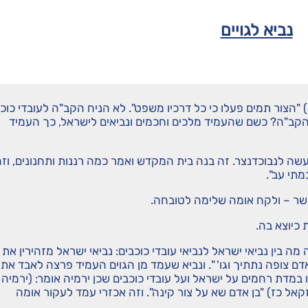
נביא לגויים
) "הצור תמים פעלו כי כל דרכיו משפט". לא הניח הקב"ה לעובדי כוכ
קב"ה? כשם שהעמיד מלכים וחכמים ונביאים לישראל, כך העמיד
שה לנבוכדנצר. זה בנה בית המקדש ואמר כמה רננות ותחנונים, וז
מתי עב".
עושר – ולקח אומה שלימה לטובחה.
כיוצא בה.
ה בין נביאי ישראל לנביאי עובדי כוכבים: נביאי ישראל מזהירין את
דם צופה נתתיך וגו' ". ונביא שעמד מן הגוים העמיד פרצה לאבד את
 במדת רחמים על ישראל ועל עובדי כוכבים שכן ירמיה אומר: (ירמיה
זקאל כז) "בן אדם שא על צור קינה". וזה אכזרי עמד לעקור אומה