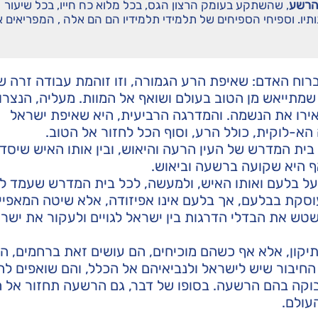
הרשע
, שהשתקע בעומק הרצון הגס, בכל מלוא כח חייו, בכל שיעור
תיו. וספיחי הספיחים של תלמידי תלמידיו הם הם אלה , המפריאים 
וח האדם: שאיפת הרע הגמורה, וזו זוהמת עבודה זרה 
מתייאש מן הטוב בעולם ושואף אל המוות. מעליה, הנצרו
אירו את הנשמה. והמדרגה הרביעית, היא שאיפת ישראל
-לוקית, כולל הרע, וסוף הכל לחזור אל הטוב.
ית המדרש של העין הרעה והיאוש, ובין אותו האיש שיסד
ף היא שקועה ברשעה וביאוש.
ל בלעם ואותו האיש, ולמעשה, לכל בית המדרש שעמד ל
וסקת בבלעם, אך בלעם אינו אפיזודה, אלא שיטה המאפיי
טש את הבדלי הדרגות בין ישראל לגויים ולעקור את ישרא
תיקון, אלא אף כשהם מוכיחים, הם עושים זאת ברחמים, הן
 החיבור שיש לישראל ולנביאיהם אל הכלל, והם שואפים לה
בוקה בהם הרשעה. בסופו של דבר, גם הרשעה תחזור אל ה
עולם.