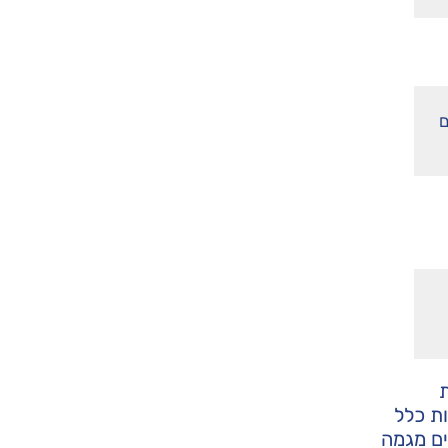
ם
ת כלל
ים מגמה