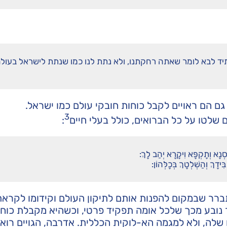
ד לבא לומר שאתה רחקתנו, ולא נתת לנו כמו שנתת לישראל בעול
ן גם הם ראויים לקבל כוחות חובקי עולם כמו ישראל.
3
שלטו על כל הברואים, כולל בעלי חיים
:
סְנָא וְתָקְפָּא וִיקָרָא יְהַב לָךְ:
ִּידָךְ וְהַשְׁלְטָךְ בְּכָלְּהוֹן:
מתברר שבמקום להפנות אותם לתיקון העולם וקידומו לקראת
נובע מכך שלכל אומה תפקיד פרטי, וכשהיא מקבלת כוחו
שלה, ולא למגמה הא-לוקית הכללית. אדרבה, הגויים רוא