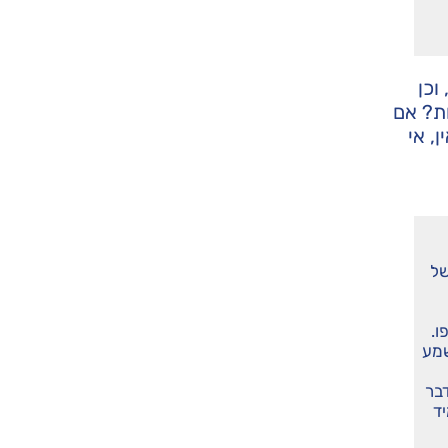
וכן
ות? אם
, אי
של
ו.
שמע
בר
ד