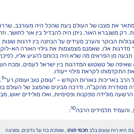
" מתאר את מצבו של העולם בעת שהכל היה מעורבב, שרר
רק משנברא האור, ניתן היה להבדיל בין אור לחושך. וזה:
גבולות הבוקר והערב מעידים על הבחנה בין דרגות שונות 
דרך מדרגות אלו, שאמנם מצמצמות את גילוי האורה הא-לוקית
 תבעה מן הפראים מה שלא היה בכוחם להגיע אליו, לפיכך
 שאיפה של טשטוש המדרגות בין ישראל לעמים, ומכח הש
 התקדמותו לקראת מילוי ייעודו.
9
 הרב באריכות באורות הקודש – "עומק טוב ועומק רע"
.
 מסודרת מהקב"ה, ודרכה מבינים שהמצב של העולם בהוו
 הרשעה מולידה ספקנות ופסימיות, ואלו מולידים יאוש, מ
10
והעמיד תלמידים הרבה
:
ת היא רוח עועים בלב
חכמי תוהו
, שופכת בוז על נדיבים, ומציגה