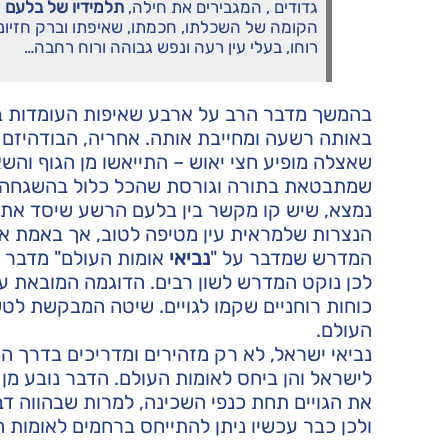
גדודים , המגבירים את חילה,
תלמידיו של בלעם 
הקומה של השכלתו, חכמתו, שאיפתו וברק חזיונו
רוחו, בעלי עין רעה ונפש גבוהה ורוח רחבה…
בהמשך מדבר הרב על ארבע שאיפות העומדות בר
באותה רשעה ומחייבת אותה. אחריה, הבודהיזם ש
שאצלה מופיע חצי יאוש – התייאשו מן הגוף והש
שמתבטאת בתורה וגורסת שהכל כלול בהשגחה הא
נמצא, שיש קו מקשר בין בלעם הרשע שיסד את ב
הנצרות שלמראית עין מטיפה לטוב, אך באמת א
המדרש שמדבר על "
נביאי
אומות העולם" מדבר ע
לכן נוקט המדרש לשון רבים. הדוגמה המובאת ע
כוחות רוחניים שקמו לגויים. שיטה המבקשת לטש
העולם.
נביאי ישראל, לא רק מזהירים ומדריכים בדרך ה
לישראל והן ביחס לאומות העולם. הדבר נובע מן
את הגויים תחת כנפי השכינה, למרות שבהווה ד
ולכן כבר עכשיו ניתן להתייחס ברחמים לאומות ה