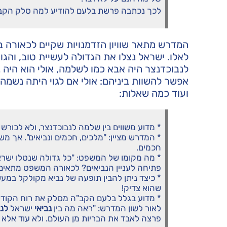
לכך נכתבה פרשת בלעם להודיע למה סלק הקב"
המדרש מתאר שוויון הזדמנויות שקיים לכאורה בין
לאלו. ישראל נצלו את הגדולה לעשיית טוב, והגוי
לנבוכדנצר היה אבא כמו לשלמה, אולי הוא היה נ
אפשר להשוות ביניהם: אולי אם לגוי היתה נשמה של
ועוד כמה שאלות:
* מדוע משווים בין שלמה לנבוכדנצר, ולא לכורש
* המדרש מציין: "מלכים, חכמים ונביאים". אך משו
חכמים.
* מה מקומו של המשפט: "כל גדולה שנטלו ישראל,
פתיחה לעניין הנביאים? לכאורה המשפט מתאים ל
* כיצד ניתן להבין תופעה של נביא מקולקל במעש
שהוא צדיק!
* מדוע בגלל בלעם הקב"ה מסלק את רוח הקודש
לאור לשון המדרש: "ראה מה בין
נביאי
ישראל
לנב
פרצה לאבד את הבריות מן העולם. ולא עוד אלא