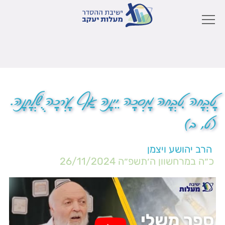
טָבְחָה טִבְחָהּ מָסְכָה יֵינָהּ אַף עָרְכָה שֻׁלְחָנָהּ.
(ט, ב)
הרב יהושע ויצמן
כ״ה במרחשוון ה׳תשפ״ה
26/11/2024