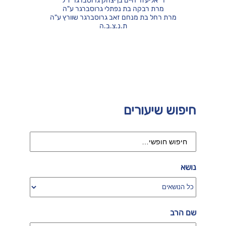
ר' אליעזר חיים בן יצחק גרוסברגר ז"ל
מרת רבקה בת נפתלי גרוסברגר ע"ה
מרת רחל בת מנחם זאב גרוסברגר שוורץ ע"ה
ת.נ.צ.ב.ה
חיפוש שיעורים
נושא
שם הרב