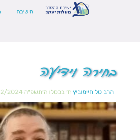
הישיבה
ה
בחירה וידיעה
הרב טל חיימוביץ
ח׳ בכסלו ה׳תשפ״ה
12/2024