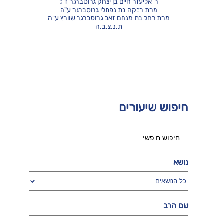
ר' אליעזר חיים בן יצחק גרוסברגר ז"ל
מרת רבקה בת נפתלי גרוסברגר ע"ה
מרת רחל בת מנחם זאב גרוסברגר שוורץ ע"ה
ת.נ.צ.ב.ה
חיפוש שיעורים
נושא
שם הרב