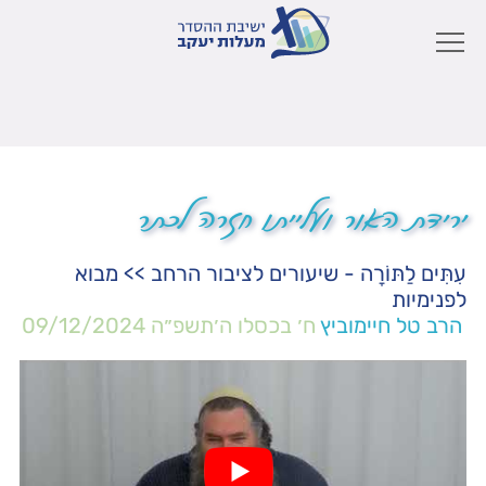
ירידת האור ועלייתו חזרה לכתר
עִתִּים לַתּוֹרָה - שיעורים לציבור הרחב
>>
מבוא
לפנימיות
הרב טל חיימוביץ
ח׳ בכסלו ה׳תשפ״ה
09/12/2024