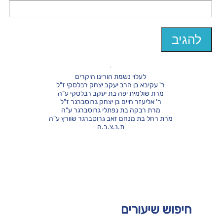
לעלוי נשמת הורינו היקרים
ר' עקיבא בן הרב יעקב יצחק רבלסקי ז"ל
מרת שולמית יפה בת יעקב רבלסקי ע"ה
ר' אליעזר חיים בן יצחק גרוסברגר ז"ל
מרת רבקה בת נפתלי גרוסברגר ע"ה
מרת רחל בת מנחם זאב גרוסברגר שוורץ ע"ה
ת.נ.צ.ב.ה
חיפוש שיעורים