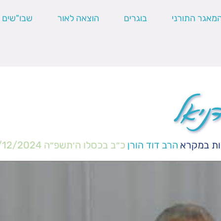
מאגר התורני
בוגרים
הוצאה לאור
שבו"שים
ניאל
ות במקרא
הרב דוד הורן
כ״ב בכסלו ה׳תשפ״ה
/12/2024