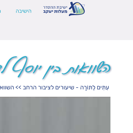
הישיבה
ה
השוואות בין יוסף לד
עִתִּים לַתּוֹרָה - שיעורים לציבור הרחב
>>
השווא