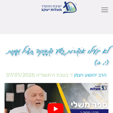
לֹא יוֹעִילוּ אוֹצְרוֹת רֶשַׁע וּצְדָקָה תַּצִּיל מִמָּוֶת
(י, ב)
הרב יהושע ויצמן
ז׳ בטבת ה׳תשפ״ה
07/01/2025