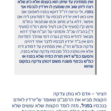
ואין ממתינין עד שיתן הוא בעצמו אלא כיון שלא
רצה ליתן שוב אין שומעין לו ויורדין לנכסיו אף
בפני
ו, ולי נראה דר"ל דוקא בפניו לאפוקי אם
אינו כאן דאין יורדין לנכסיו עד דמודעינן ליה אם
אפשר, דלא גרע מחוב וכמו שנתבאר בחו"מ
סימן ק"ו (סעיף א') וכן לעיל סימן רמ"ה (סעיף
ד') בהג"ה עכ"ל. ותמהני על הב"ח וש"ך דהא
מבואר להדיא בפרק נערה דמי שהלך למדינת
הים אין ב"ד יורדין לנכסיו לדבר אחר דהיינו
צדקה וכמ"ש הר"ן, ואין ממתינין עד דמודע ליה
אלא אין נותנין כלל מנכסיו צדקה שלא בפניו,
והטעם כמ"ש דאין תורת כפיה שלא בפניו או
כמ"ש בכסף משנה משום דנותן צדקה במקום
שהוא
הציור – אדם לא נותן צדקה
הקצות מביא את הרמב"ם שאומר ש"יורדין לאדם
בנכסיו
בפניו",
מזה לומד הקצות שלא עושים שלא