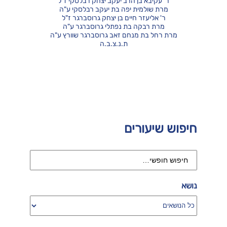
ר' עקיבא בן הרב יעקב יצחק רבלסקי ז"ל
מרת שולמית יפה בת יעקב רבלסקי ע"ה
ר' אליעזר חיים בן יצחק גרוסברגר ז"ל
מרת רבקה בת נפתלי גרוסברגר ע"ה
מרת רחל בת מנחם זאב גרוסברגר שוורץ ע"ה
ת.נ.צ.ב.ה
חיפוש שיעורים
נושא