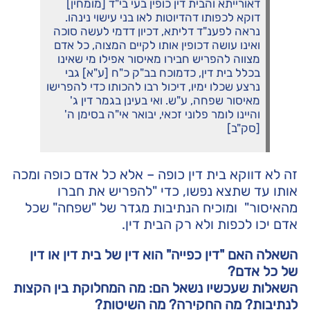
דאורייתא והבית דין כופין בעי בי"ד [מומחין]
דוקא לכפותו דהדיוטות לאו בני עישוי נינהו.
נראה לפענ"ד דליתא, דכיון דדמי לעשה סוכה
ואינו עושה דכופין אותו לקיים המצוה, כל אדם
מצווה להפריש חבירו מאיסור אפילו מי שאינו
בכלל בית דין, כדמוכח בב"ק כ"ח [ע"א] גבי
נרצע שכלו ימיו, דיכול רבו להכותו כדי להפרישו
מאיסור שפחה, ע"ש. ואי בעינן בגמר דין ג'
והיינו לומר פלוני זכאי, יבואר אי"ה בסימן ה'
[סק"ב]
זה לא דווקא בית דין כופה – אלא כל אדם כופה ומכה
אותו עד שתצא נפשו, כדי "להפריש את חברו
מהאיסור" ומוכיח הנתיבות מגדר של "שפחה" שכל
אדם יכו לכפות ולא רק הבית דין.
השאלה האם "דין כפייה" הוא דין של בית דין או דין
של כל אדם?
השאלות שעכשיו נשאל הם: מה המחלוקת בין הקצות
לנתיבות? מה החקירה? מה השיטות?