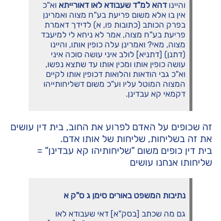
והיינו
דהא
למ
"
ד
שעבודא
לאו
דאורייתא
וא"כ
אין בו אלא משום פריעת בע"ח מצוה ואמרינן
בפרק הכותב (כתובות פו, א) לדידך דאמרת
פריעת בע"ח מצוה, אמר לא ניחא לי למיעבד
מצוה, מאי? ואמרינן עלה כופין אותו, והיינו
(דתנן) [דתניא] לולב איני עושה סוכה איני
עושה כופין אותו ומכין אותו עד שתצא נפשו,
וא"כ גבי הודאות והלואות דכופין אותו לקיים
המצוה המוטל עליו וע"כ משום דשליחותייהו
דקמאי קא עבדינן.
זה שכופים על האדם לפרוע את החוב, בית דין עושים
את זה בשליחות, שליחות של אותו אדם.
בית דין כופים משום "שליחותיהו קא עבדינן" =
שליחותו אנחנו עושים
נתיבות
המשפט
באורים
סימן
ג
ס
"
ק
א
גם מה שכתב [בסק"א] דאי שעבודא לאו