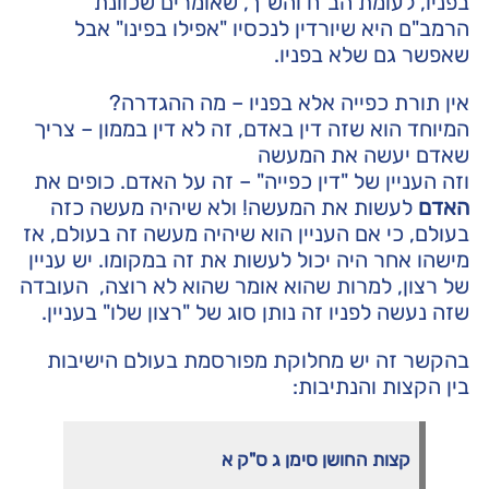
בפניו, לעומת הב"ח והש"ך, שאומרים שכוונת
הרמב"ם היא שיורדין לנכסיו "אפילו בפינו" אבל
שאפשר גם שלא בפניו.
אין תורת כפייה אלא בפניו – מה ההגדרה?
המיוחד הוא שזה דין באדם, זה לא דין בממון – צריך
שאדם יעשה את המעשה
וזה העניין של "דין כפייה" – זה על האדם. כופים את
האדם
לעשות את המעשה! ולא שיהיה מעשה כזה
בעולם, כי אם העניין הוא שיהיה מעשה זה בעולם, אז
מישהו אחר היה יכול לעשות את זה במקומו. יש עניין
של רצון, למרות שהוא אומר שהוא לא רוצה, העובדה
שזה נעשה לפניו זה נותן סוג של "רצון שלו" בעניין.
בהקשר זה יש מחלוקת מפורסמת בעולם הישיבות
בין הקצות והנתיבות:
קצות
החושן
סימן
ג
ס
"
ק
א