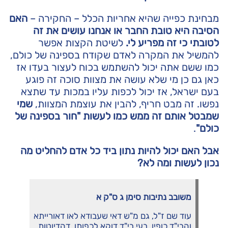
מבחינת כפייה שהיא אחריות הכלל – החקירה –
האם
הסיבה היא טובת החבר או אנחנו עושים את זה
לטובתי כי זה מפריע לי.
לשיטת הקצות אפשר
להמשיל את המקרה לאדם שקודח בספינה של כולם,
כמו ששם אתה יכול להשתמש בכוח לעצור בעדו אז
כאן גם כן מי שלא עושה את מצוות סוכה זה פוגע
בעם ישראל, אז יכול לכפות עליו במכות עד שתצא
נפשו. זה מבט חריף, להבין את עוצמת המצוות,
שמי
שמבטל אותם זה ממש כמו לעשות "חור בספינה של
כולם"
.
אבל האם יכול להיות נתון ביד כל אדם להחליט מה
נכון לעשות ומה לא?
משובב
נתיבות
סימן
ג
ס
"
ק
א
עוד שם ז"ל, גם מ"ש דאי שעבודא לאו דאורייתא
והבי"ד כופין, בעי בי"ד דוקא לכפותו, דהדיוטות