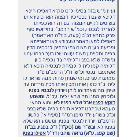
ועיין מ"ש בזה בסימן ל"ט סק"א דאפילו היכא
דליכא שעבוד נכסי כיון דמצוה הוא וכופין אותו
בשוטים לקיים המצוה, גם זה הוא כפייתו
להוריד לנכסיו, וכמ"ש הרמב"ן בחידושיו סוף
פרק בתרא דב"ב (קעה, ב ד"ה הא דאמר)
דאפילו למאן דאמר שעבודא לאו דאורייתא
ופריעת בע"ח מצוה נמי נחתינן לנכסיה מדין
כפיה ומקיימין מצות עשה שלו בעל כרחו ע"ש.
ומש"ה שלא בפניו דליתיה בדין כפיה כיון
דליתיה קמן לית לן למיחת לנכסיה היכא דלא
אשתעבד נכסי וע"ש. וז"ל הרמב"ם פ"ז
ממתנות עניים, ומי שנותן פחות ממה שראוי לו
ליתן ב"ד כופין אותו ומכין אותו מכת מרדות עד
שיתן מה שאמדוהו ליתן
ויורדין
לנכסיו
בפניו
ולוקחין ממנו מה שראוי ליתן עכ"ל
.
ומשמע
דוקא
בפניו
אבל
שלא
בפניו
לא
, והוא מהאי
טעמא שכתבנו דליכא תורת כפיה שלא בפניו.
וכ"כ בשו"ע יו"ד סימן רמ"ח (סעיף א') כלשון
הרמב"ם ויורדין לנכסיו בפניו, ומשמע הא שלא
בפניו לא
, ובש"ך שם (סק"ד) ז"ל, בפניו, בב"ח
(שם קפג, ע"א) נראה שהבין דר"ל
אפילו בפניו