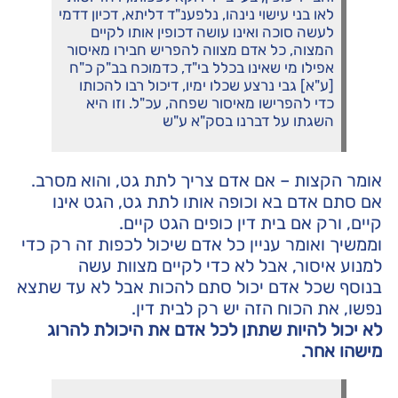
לאו בני עישוי נינהו, נלפענ"ד דליתא, דכיון דדמי
לעשה סוכה ואינו עושה דכופין אותו לקיים
המצוה, כל אדם מצווה להפריש חבירו מאיסור
אפילו מי שאינו בכלל בי"ד, כדמוכח בב"ק כ"ח
[ע"א] גבי נרצע שכלו ימיו, דיכול רבו להכותו
כדי להפרישו מאיסור שפחה, עכ"ל. וזו היא
השגתו על דברנו בסק"א ע"ש
אומר הקצות – אם אדם צריך לתת גט, והוא מסרב.
אם סתם אדם בא וכופה אותו לתת גט, הגט אינו
קיים, ורק אם בית דין כופים הגט קיים.
וממשיך ואומר עניין כל אדם שיכול לכפות זה רק כדי
למנוע איסור, אבל לא כדי לקיים מצוות עשה
בנוסף שכל אדם יכול סתם להכות אבל לא עד שתצא
נפשו, את הכוח הזה יש רק לבית דין.
לא יכול להיות שתתן לכל אדם את היכולת להרוג
מישהו אחר.