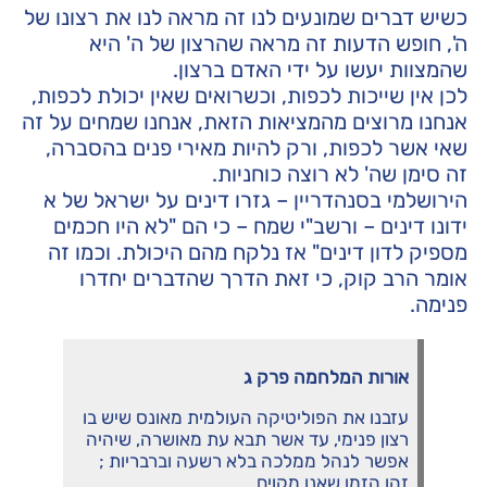
כשיש דברים שמונעים לנו זה מראה לנו את רצונו של
ה', חופש הדעות זה מראה שהרצון של ה' היא
שהמצוות יעשו על ידי האדם ברצון.
לכן אין שייכות לכפות, וכשרואים שאין יכולת לכפות,
אנחנו מרוצים מהמציאות הזאת, אנחנו שמחים על זה
שאי אשר לכפות, ורק להיות מאירי פנים בהסברה,
זה סימן שה' לא רוצה כוחניות.
הירושלמי בסנהדריין – גזרו דינים על ישראל של א
ידונו דינים – ורשב"י שמח – כי הם "לא היו חכמים
מספיק לדון דינים" אז נלקח מהם היכולת. וכמו זה
אומר הרב קוק, כי זאת הדרך שהדברים יחדרו
פנימה.
אורות
המלחמה
פרק
ג
עזבנו את הפוליטיקה העולמית מאונס שיש בו
רצון פנימי, עד אשר תבא עת מאושרה, שיהיה
אפשר לנהל ממלכה בלא רשעה וברבריות ;
זהו הזמן שאנו מקוים.