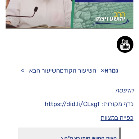
גמרא
«
השיעור הקודם
השיעור הבא
»
הדפסה
לדף מקורות: https://did.li/CLsgT
כפייה במצוות
קצות
החושן
סימן
רצ
ס
"
ק
ג