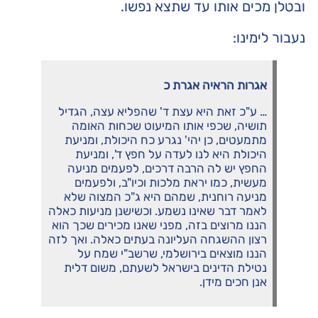
ובטלן מכים אותו עד שתצא נפשו.
נעבור לימינו:
אגרות
הראיה
אגרת
כ
… ע"כ זאת היא עצת ד' שהפליא עצה, הגדיל
תושיה, שכפי אותו המיעוט שכחות האומה
מתמעטים, כן יהי' נגרע כח היכולת, ומניעת
היכולת היא לנו לעדה על חפץ ד', ומניעת
החפץ יש לה הרבה דרכים, לפעמים מניעה
מעשית, כמו יראת מלכות וכיו"ב, ולפעמים
מניעה רוחנית, שמהם היא ג"כ המצוה שלא
לאמר דבר שאינו נשמע. וכשישנן מניעות כאלה
הננו מרוצים בזה, מפני שאנו מכירים שכך הוא
רצון ההשגחה העליונה בעתים כאלה. ואך לזה
הננו מוצאים בירושלמי, שרשב"י שמח על
נטילת הדינים בישראל לשעתם, משום דלית
אנן חכים מידן.