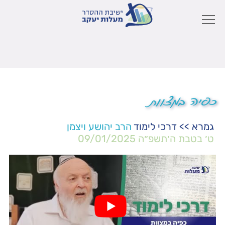
כפיה במצוות
גמרא
>>
דרכי לימוד
הרב יהושע ויצמן
ט׳ בטבת ה׳תשפ״ה
09/01/2025