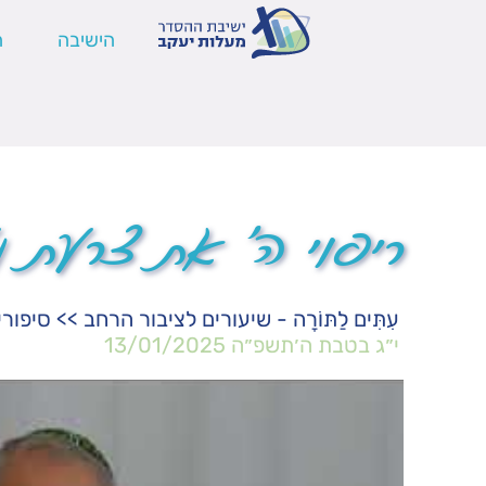
הישיבה
ה
ריפוי ה' את צרעת נ
עִתִּים לַתּוֹרָה - שיעורים לציבור הרחב
>>
סיפורי
י״ג בטבת ה׳תשפ״ה
13/01/2025