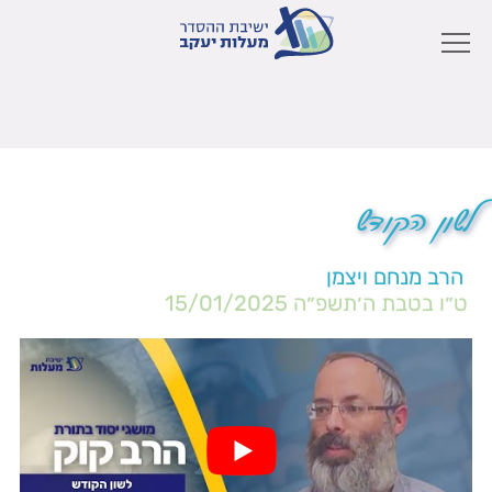
לשון הקודש
הרב מנחם ויצמן
ט״ו בטבת ה׳תשפ״ה
15/01/2025