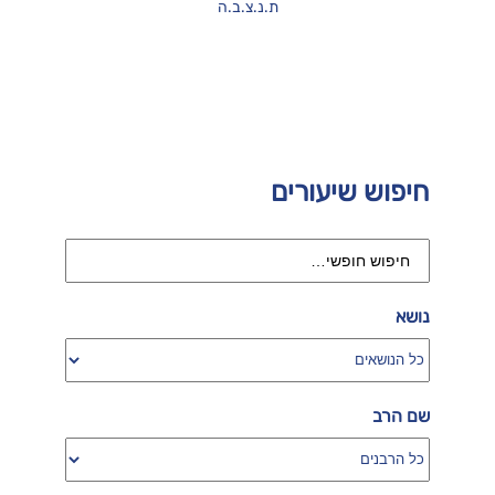
ת.נ.צ.ב.ה
חיפוש שיעורים
נושא
שם הרב