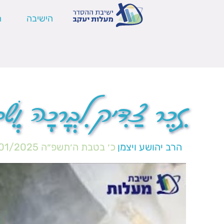
הישיבה
ה
זֵכֶר צַדִּיק לִבְרָכָה וְשֵ
הרב יהושע ויצמן
כ׳ בטבת ה׳תשפ״ה
01/2025