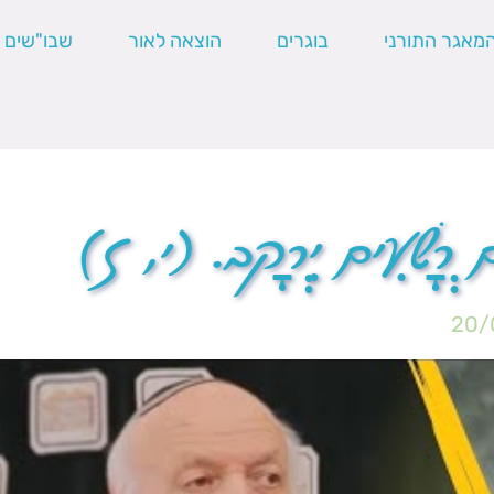
מאגר התורני
בוגרים
הוצאה לאור
שבו"שים
ׁם רְשָׁעִים יִרְקָב. (י, ז)
20/