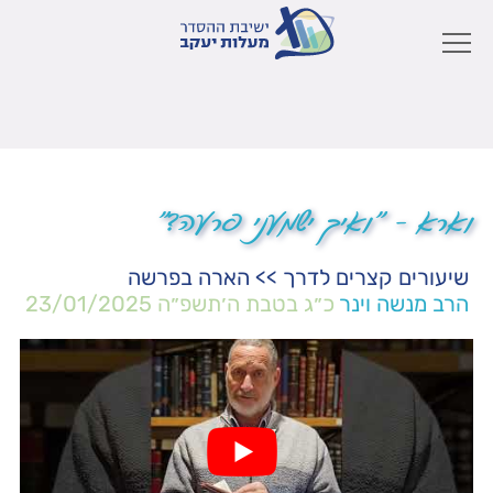
וארא – "ואיך ישמעני פרעה?"
שיעורים קצרים לדרך
>>
הארה בפרשה
הרב מנשה וינר
כ״ג בטבת ה׳תשפ״ה
23/01/2025