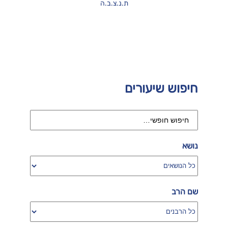
ת.נ.צ.ב.ה
חיפוש שיעורים
נושא
שם הרב