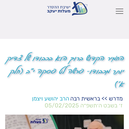
החמיר הקדוש ברוך הוא בכבודו של צדיק
יותר מכבודו- פרשה לט פסקה י"ב (חלק
א')
מדרש
>>
בראשית רבה
הרב יהושע ויצמן
ז׳ בשבט ה׳תשפ״ה
05/02/2025