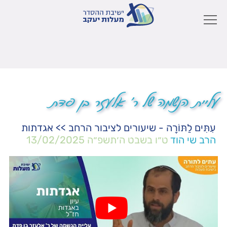
עליית הנשמה של ר' אלעזר בן פדת
עִתִּים לַתּוֹרָה - שיעורים לציבור הרחב
>>
אגדתות
הרב שי הוד
ט״ו בשבט ה׳תשפ״ה
13/02/2025