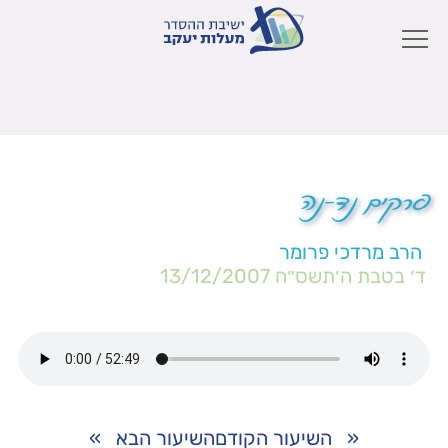
פרקים נד-נה
הרב מרדכי פרומר
ד׳ בטבת ה׳תשס״ח
13/12/2007
«
השיעור הקודם
השיעור הבא
»