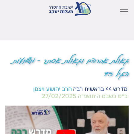
גאולת אברהם וגאולת אסתר – משמעות
הגיל 75
מדרש
>>
בראשית רבה
הרב יהושע ויצמן
כ״ט בשבט ה׳תשפ״ה
27/02/2025