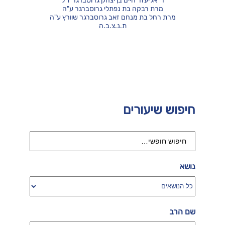
ר' אליעזר חיים בן יצחק גרוסברגר ז"ל
מרת רבקה בת נפתלי גרוסברגר ע"ה
מרת רחל בת מנחם זאב גרוסברגר שוורץ ע"ה
ת.נ.צ.ב.ה
חיפוש שיעורים
נושא
שם הרב