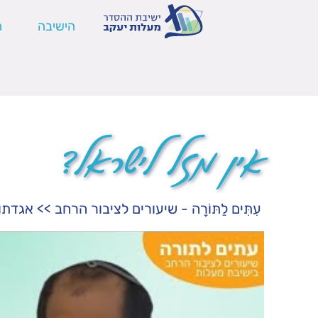
הישיבה
ה
אין מזל לישראל?
עִתִּים לַתּוֹרָה - שיעורים לציבור הרחב
>>
אגדתו